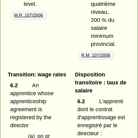
level.
quatrième
niveau,
M.R. 107/2006
200 % du
salaire
minimum
provincial.
R.M. 107/2006
Transition: wage rates
Disposition
transitoire : taux de
6.2
An
salaire
apprentice whose
apprenticeship
6.2
L'apprenti
agreement is
dont le contrat
registered by the
d'apprentissage est
director
enregistré par le
directeur :
(a)
on or