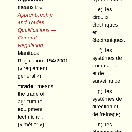
means the
e)
les
Apprenticeship
circuits
and Trades
électriques
Qualifications —
et
General
électroniques;
Regulation
,
f)
les
Manitoba
systèmes de
Regulation, 154/2001;
commande
(« règlement
et de
général »)
surveillance;
"trade"
means
g)
les
the trade of
systèmes de
agricultural
direction et
equipment
de freinage;
technician.
(« métier »)
h)
les