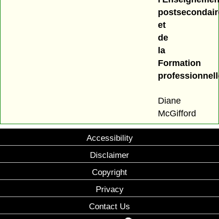
postsecondair
et
de
la
Formation
professionnell
Diane
McGifford
Accessibility
Disclaimer
Copyright
Privacy
Contact Us