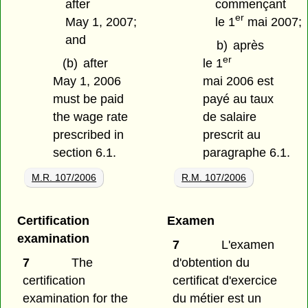
after
commençant
er
May 1, 2007;
le 1
mai 2007;
and
b)
après
er
(b)
after
le 1
May 1, 2006
mai 2006 est
must be paid
payé au taux
the wage rate
de salaire
prescribed in
prescrit au
section 6.1.
paragraphe 6.1.
M.R. 107/2006
R.M. 107/2006
Certification
Examen
examination
7
L'examen
7
The
d'obtention du
certification
certificat d'exercice
examination for the
du métier est un