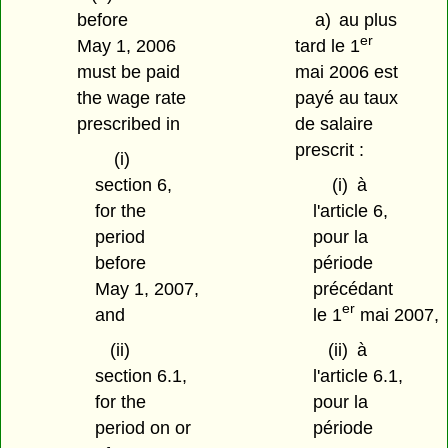
before
a)
au plus
er
May 1, 2006
tard le 1
must be paid
mai 2006 est
the wage rate
payé au taux
prescribed in
de salaire
prescrit :
(i)
section 6,
(i)
à
for the
l'article 6,
period
pour la
before
période
May 1, 2007,
précédant
er
and
le 1
mai 2007,
(ii)
(ii)
à
section 6.1,
l'article 6.1,
for the
pour la
period on or
période