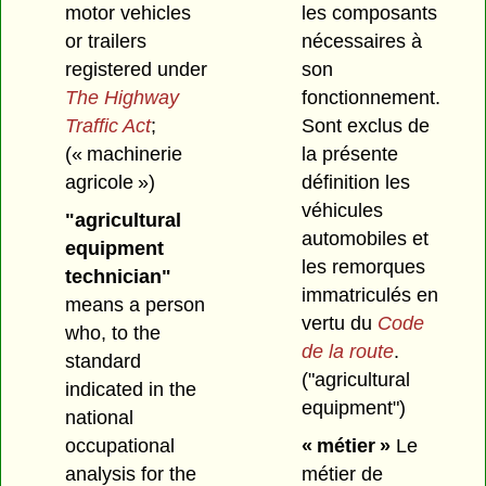
motor vehicles
les composants
or trailers
nécessaires à
registered under
son
The
Highway
fonctionnement.
Traffic Act
;
Sont exclus de
(« machinerie
la présente
agricole »)
définition les
véhicules
"agricultural
automobiles et
equipment
les remorques
technician"
immatriculés en
means a person
vertu du
Code
who, to the
de la route
.
standard
("agricultural
indicated in the
equipment")
national
occupational
« métier »
Le
analysis for the
métier de