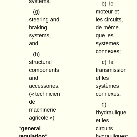
systems,
b)
le
moteur et
(g)
les circuits,
steering and
de même
braking
que les
systems,
systèmes
and
connexes;
(h)
c)
la
structural
transmission
components
et les
and
systèmes
accessories;
connexes;
(« technicien
de
d)
machinerie
l'hydraulique
agricole »)
et les
circuits
"general
hydrauliques;
regulation"