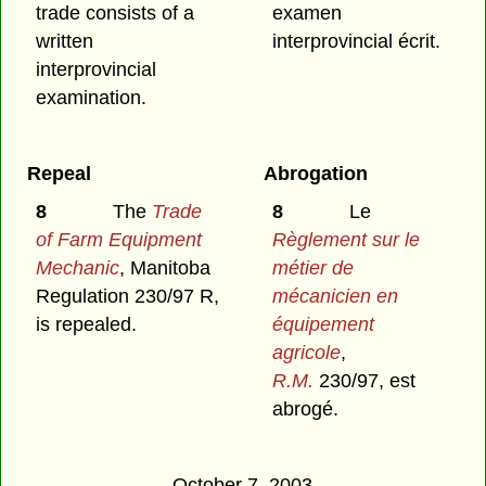
trade consists of a
examen
written
interprovincial écrit.
interprovincial
examination.
Repeal
Abrogation
8
The
Trade
8
Le
of Farm Equipment
Règlement sur le
Mechanic
, Manitoba
métier de
Regulation 230/97 R,
mécanicien en
is repealed.
équipement
agricole
,
R.M.
230/97, est
abrogé.
October 7, 2003