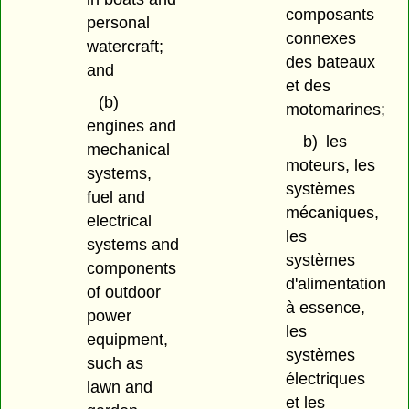
composants
personal
connexes
watercraft;
des bateaux
and
et des
(b)
motomarines;
engines and
b)
les
mechanical
moteurs, les
systems,
systèmes
fuel and
mécaniques,
electrical
les
systems and
systèmes
components
d'alimentation
of outdoor
à essence,
power
les
equipment,
systèmes
such as
électriques
lawn and
et les