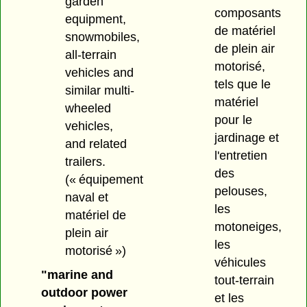
garden
composants
equipment,
de matériel
snowmobiles,
de plein air
all-terrain
motorisé,
vehicles and
tels que le
similar multi-
matériel
wheeled
pour le
vehicles,
jardinage et
and related
l'entretien
trailers.
des
(« équipement
pelouses,
naval et
les
matériel de
motoneiges,
plein air
les
motorisé »)
véhicules
"marine and
tout-terrain
outdoor power
et les