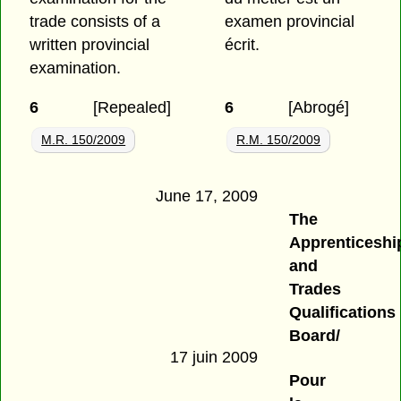
trade consists of a
examen provincial
written provincial
écrit.
examination.
6
[Repealed]
6
[Abrogé]
M.R. 150/2009
R.M. 150/2009
June 17, 2009
The
Apprenticeshi
and
Trades
Qualifications
Board/
17 juin 2009
Pour