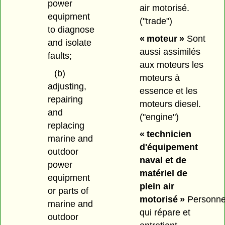
power
air motorisé.
equipment
("trade")
to diagnose
« moteur »
Sont
and isolate
aussi assimilés
faults;
aux moteurs les
(b)
moteurs à
adjusting,
essence et les
repairing
moteurs diesel.
and
("engine")
replacing
« technicien
marine and
d'équipement
outdoor
naval et de
power
matériel de
equipment
plein air
or parts of
motorisé »
Personn
marine and
qui répare et
outdoor