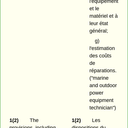
l'équipement
et le
matériel et à
leur état
général;
g)
l'estimation
des coûts
de
réparations.
("marine
and outdoor
power
equipment
technician")
1(2)
The
1(2)
Les
provisions, including
dispositions du