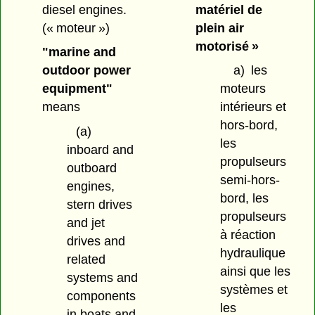
diesel engines.
matériel de
(« moteur »)
plein air
motorisé »
"marine and
outdoor power
a)
les
equipment"
moteurs
means
intérieurs et
hors-bord,
(a)
les
inboard and
propulseurs
outboard
semi-hors-
engines,
bord, les
stern drives
propulseurs
and jet
à réaction
drives and
hydraulique
related
ainsi que les
systems and
systèmes et
components
les
in boats and