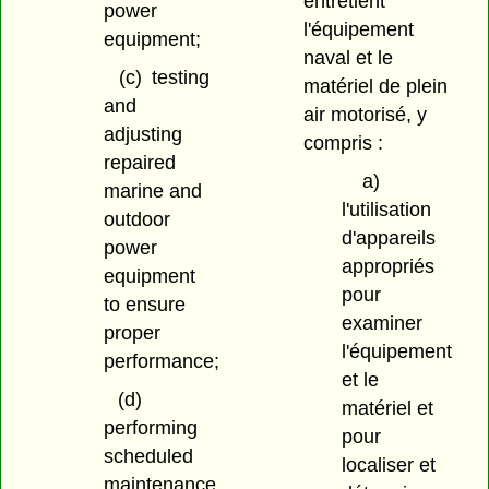
entretient
power
l'équipement
equipment;
naval et le
(c)
testing
matériel de plein
and
air motorisé, y
adjusting
compris :
repaired
a)
marine and
l'utilisation
outdoor
d'appareils
power
appropriés
equipment
pour
to ensure
examiner
proper
l'équipement
performance;
et le
(d)
matériel et
performing
pour
scheduled
localiser et
maintenance