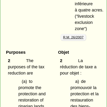
inférieure
à quatre acres.
("livestock
exclusion
zone")
R.M. 26/2007
Purposes
Objet
2
The
2
La
purposes of the tax
réduction de taxe a
reduction are
pour objet :
(a)
to
a)
de
promote the
promouvoir la
protection and
protection et la
restoration of
restauration
riparian lands,
des biens-