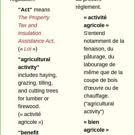
règlement.
"Act"
means
The Property
« activité
Tax and
agricole »
Insulation
S'entend
Assistance Act
.
notamment de la
(«
Loi
»)
fenaison, du
pâturage, du
"agricultural
labourage de
activity"
même que de la
includes haying,
coupe de bois
grazing, tilling,
d'œuvre ou de
and cutting trees
chauffage.
for lumber or
("agricultural
firewood.
activity")
(« activité
agricole »)
« bien
agricole »
"benefit