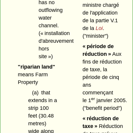
has no
ministre chargé
outflowing
de l'application
water
de la partie V.1
channel.
de la
Loi
.
(« installation
("minister")
d'abreuvement
« période de
hors
réduction »
Aux
site »)
fins de réduction
"riparian land"
de taxe, la
means Farm
période de cinq
Property
ans
(a)
that
commençant
er
extends in a
le 1
janvier 2005.
strip 100
("benefit period")
feet (30.48
« réduction de
metres)
taxe »
Réduction
wide along