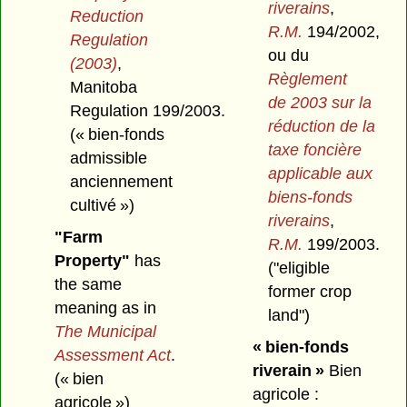
riverains
,
Reduction
R.M.
194/2002,
Regulation
ou du
(2003)
,
Règlement
Manitoba
de 2003 sur la
Regulation 199/2003.
réduction de la
(« bien-fonds
taxe foncière
admissible
applicable aux
anciennement
biens-fonds
cultivé »)
riverains
,
"Farm
R.M.
199/2003.
Property"
has
("eligible
the same
former crop
meaning as in
land")
The Municipal
« bien-fonds
Assessment Act
.
riverain »
Bien
(« bien
agricole :
agricole »)