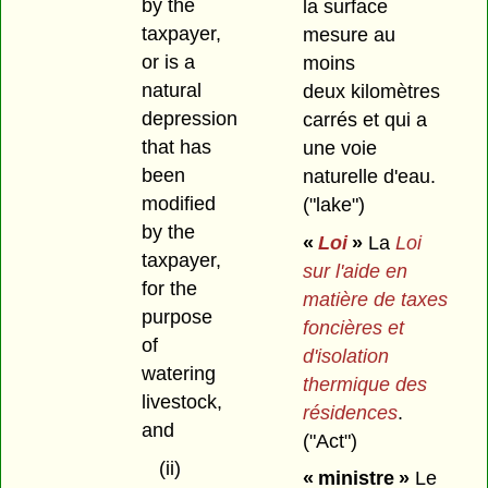
by the
la surface
taxpayer,
mesure au
or is a
moins
natural
deux kilomètres
depression
carrés et qui a
that has
une voie
been
naturelle d'eau.
modified
("lake")
by the
«
Loi
»
La
Loi
taxpayer,
sur l'aide en
for the
matière de taxes
purpose
foncières et
of
d'isolation
watering
thermique des
livestock,
résidences
.
and
("Act")
(ii)
« ministre »
Le