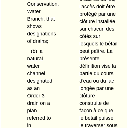
Conservation,
l'accès doit être
Water
protégé par une
Branch, that
clôture installée
shows
sur chacun des
designations
côtés sur
of drains;
lesquels le bétail
(b)
a
peut paître. La
natural
présente
water
définition vise la
channel
partie du cours
designated
d'eau ou du lac
as an
longée par une
Order 3
clôture
drain on a
construite de
plan
façon à ce que
referred to
le bétail puisse
in
le traverser sous