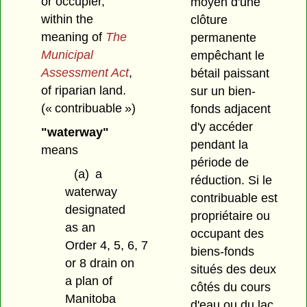
or occupier,
moyen d'une
within the
clôture
meaning of
The
permanente
Municipal
empêchant le
Assessment Act
,
bétail paissant
of riparian land.
sur un bien-
(« contribuable »)
fonds adjacent
d'y accéder
"waterway"
pendant la
means
période de
(a)
a
réduction. Si le
waterway
contribuable est
designated
propriétaire ou
as an
occupant des
Order 4, 5, 6, 7
biens-fonds
or 8 drain on
situés des deux
a plan of
côtés du cours
Manitoba
d'eau ou du lac,