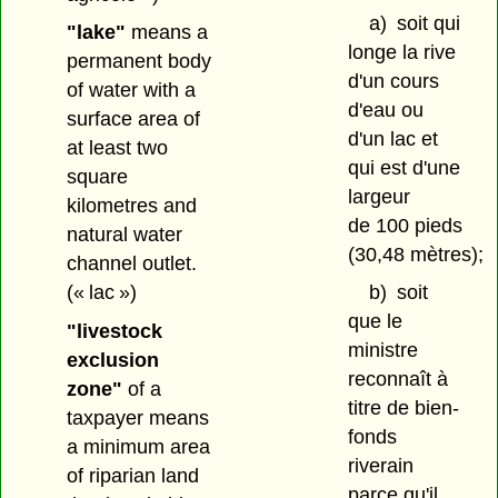
a)
soit qui
"lake"
means a
longe la rive
permanent body
d'un cours
of water with a
d'eau ou
surface area of
d'un lac et
at least two
qui est d'une
square
largeur
kilometres and
de 100 pieds
natural water
(30,48 mètres);
channel outlet.
(« lac »)
b)
soit
que le
"livestock
ministre
exclusion
reconnaît à
zone"
of a
titre de bien-
taxpayer means
fonds
a minimum area
riverain
of riparian land
parce qu'il