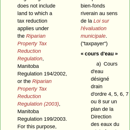
does not include
bien-fonds
land to which a
riverain au sens
tax reduction
de la
Loi sur
applies under
l'évaluation
the
Riparian
municipale
.
Property Tax
("taxpayer")
Reduction
« cours d'eau »
Regulation
,
a)
Cours
Manitoba
d'eau
Regulation 194/2002,
désigné
or the
Riparian
drain
Property Tax
d'ordre 4, 5, 6, 7
Reduction
ou 8 sur un
Regulation (2003)
,
plan de la
Manitoba
Direction
Regulation 199/2003.
des eaux du
For this purpose,