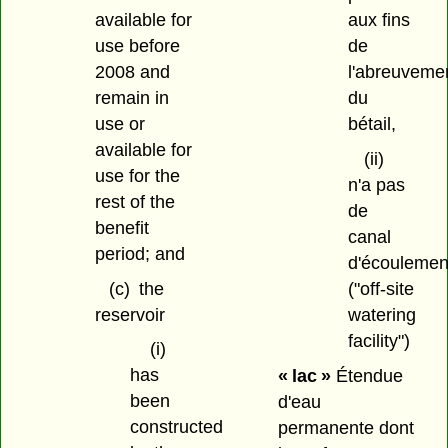
available for
aux fins
use before
de
2008 and
l'abreuveme
remain in
du
use or
bétail,
available for
(ii)
use for the
n'a pas
rest of the
de
benefit
canal
period; and
d'écoulemen
(c)
the
("off-site
reservoir
watering
facility")
(i)
has
« lac »
Étendue
been
d'eau
constructed
permanente dont