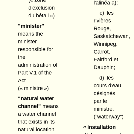
l'alinéa a);
d'exclusion
c)
les
du bétail »)
rivières
"minister"
Rouge,
means the
Saskatchewan,
minister
Winnipeg,
responsible for
Carrot,
the
Fairford et
administration of
Dauphin;
Part V.1 of the
d)
les
Act.
cours d'eau
(« ministre »)
désignés
"natural water
par le
channel"
means
ministre.
a water channel
("waterway")
that exists in its
« installation
natural location