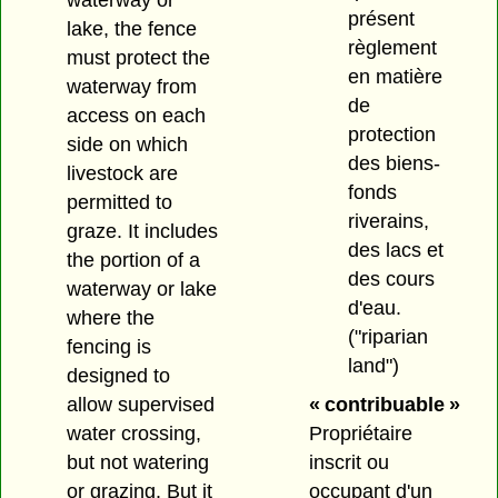
waterway or
présent
lake, the fence
règlement
must protect the
en matière
waterway from
de
access on each
protection
side on which
des biens-
livestock are
fonds
permitted to
riverains,
graze. It includes
des lacs et
the portion of a
des cours
waterway or lake
d'eau.
where the
("riparian
fencing is
land")
designed to
allow supervised
« contribuable »
water crossing,
Propriétaire
but not watering
inscrit ou
or grazing. But it
occupant d'un