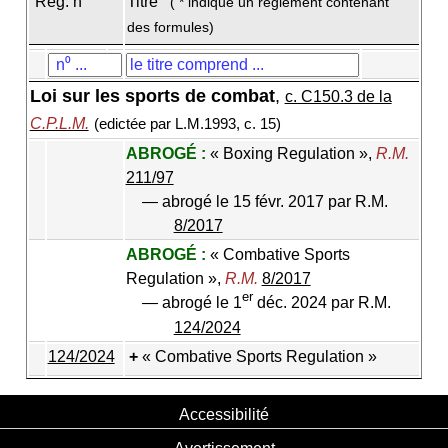
Règ. n
Titre
( * indique un règlement contenant
des formules)
Loi sur les sports de combat
,
c. C150.3 de la
C.P.L.M.
(edictée par L.M.1993, c. 15)
ABROGÉ :
« Boxing Regulation »,
R.M.
211/97
— abrogé le 15 févr. 2017 par R.M.
8/2017
ABROGÉ :
« Combative Sports
Regulation »,
R.M.
8/2017
er
— abrogé le 1
déc. 2024 par R.M.
124/2024
124/2024
« Combative Sports Regulation »
Accessibilité
Avertissement