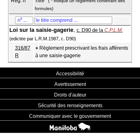
Règ. n
Titre
( * indique un règlement contenant des
formules)
Loi sur la saisie-gagerie
,
c. D90 de la
C.P.L.M.
(edictée par L.R.M.1987, c. D90)
316/87
Règlement prescrivant les frais afférents
R
à une saisie-gagerie
Accessibilité
Avertissement
Droits d'auteur
Sécurité des renseignements
Communiquer avec le gouvernement