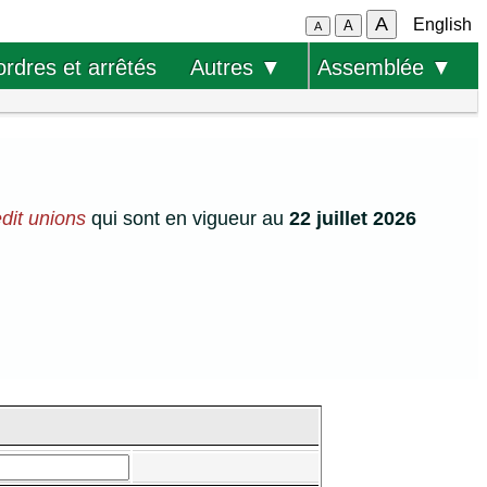
A
English
A
A
ordres et arrêtés
Autres ▼
Assemblée ▼
edit unions
qui sont en vigueur au
22 juillet 2026