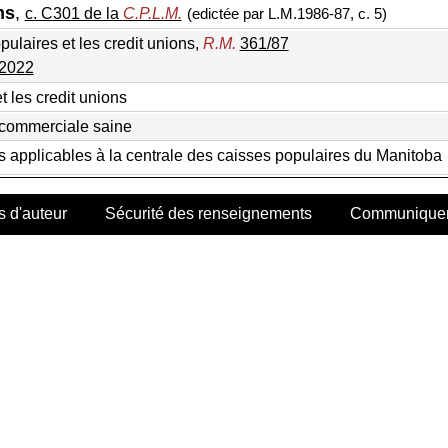
ns
,
c. C301 de la
C.P.L.M.
(edictée par L.M.1986-87, c. 5)
ulaires et les credit unions,
R.M.
361/87
/2022
 les credit unions
 commerciale saine
 applicables à la centrale des caisses populaires du Manitoba
s d'auteur
Sécurité des renseignements
Communiquer