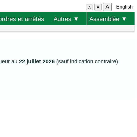
A
English
A
A
ordres et arrêtés
Autres ▼
Assemblée ▼
gueur au
22 juillet 2026
(sauf indication contraire).