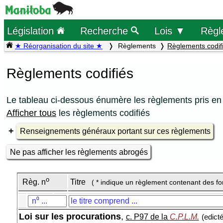
Législation
Recherche
Lois ▼
Règl
★ Réorganisation du site ★
Règlements
Règlements codif
Règlements codifiés
Le tableau ci-dessous énumère les règlements pris en 
Afficher tous
les règlements codifiés
Renseignements généraux portant sur ces règlements
Ne pas afficher les règlements abrogés
o
Règ. n
Titre
( * indique un règlement contenant des f
Loi sur les procurations
,
c. P97 de la
C.P.L.M.
(edict