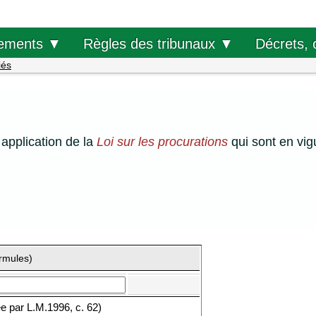
Décrets, 
ements ▼
Règles des tribunaux ▼
iés
application de la
Loi sur les procurations
qui sont en vi
ormules)
ée par L.M.1996, c. 62)