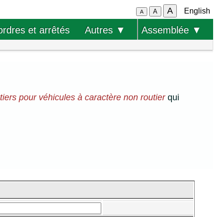
A
English
A
A
ordres et arrêtés
Autres ▼
Assemblée ▼
ntiers pour véhicules à caractère non routier
qui