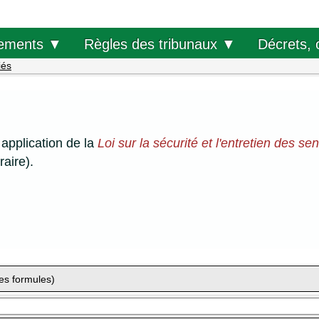
Décrets, 
ements ▼
Règles des tribunaux ▼
iés
application de la
Loi sur la sécurité et l'entretien des se
raire).
es formules)