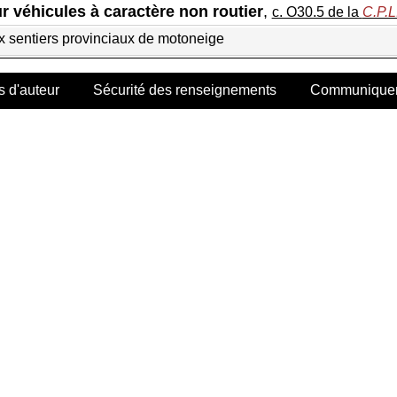
our véhicules à caractère non routier
,
c. O30.5 de la
C.P.L
x sentiers provinciaux de motoneige
s d'auteur
Sécurité des renseignements
Communiquer