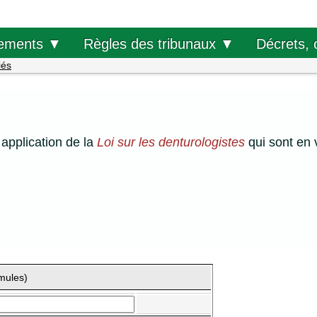
Décrets, 
ements ▼
Règles des tribunaux ▼
iés
application de la
Loi sur les denturologistes
qui sont en 
mules)