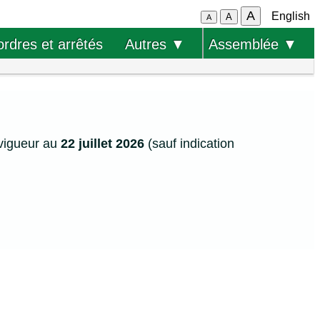
A
English
A
A
ordres et arrêtés
Autres ▼
Assemblée ▼
vigueur au
22 juillet 2026
(sauf indication