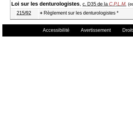
Loi sur les denturologistes
,
c. D35 de la
C.P.L.M.
(e
215/92
Règlement sur les denturologistes *
Accessibilité
Avertissement
Droit