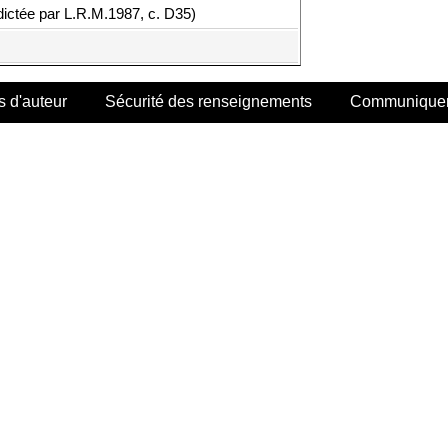
dictée par L.R.M.1987, c. D35)
s d'auteur
Sécurité des renseignements
Communiquer