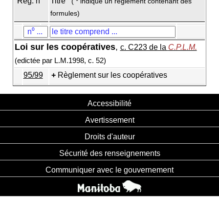
Règ. n
Titre
( * indique un règlement contenant des
formules)
Loi sur les coopératives
,
c. C223 de la
C.P.L.M.
(edictée par L.M.1998, c. 52)
95/99
Règlement sur les coopératives
Accessibilité
Avertissement
Droits d'auteur
Sécurité des renseignements
Communiquer avec le gouvernement