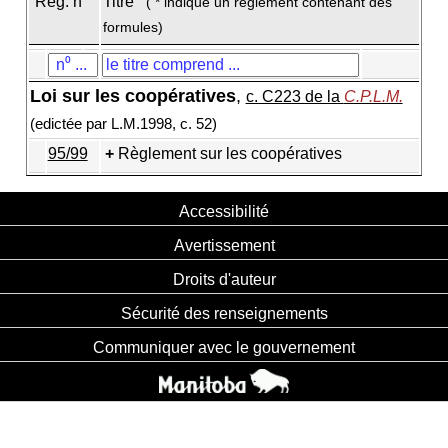
Règ. n
Titre
( * indique un règlement contenant des
formules)
Loi sur les coopératives
,
c. C223 de la
C.P.L.M.
(edictée par L.M.1998, c. 52)
95/99
Règlement sur les coopératives
Accessibilité
Avertissement
Droits d'auteur
Sécurité des renseignements
Communiquer avec le gouvernement