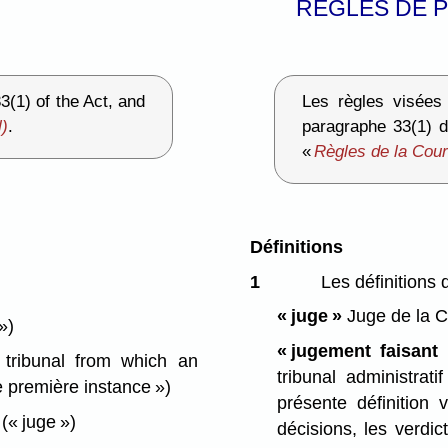
RÈGLES DE P
3(1) of the Act, and
Les règles visées 
l)
.
paragraphe 33(1) 
«
Règles de la Cour
Définitions
1
Les définitions 
« juge »
Juge de la C
»)
« jugement faisant 
tribunal from which an
tribunal administrat
e première instance »)
présente définition
;
(« juge »)
décisions, les verdic