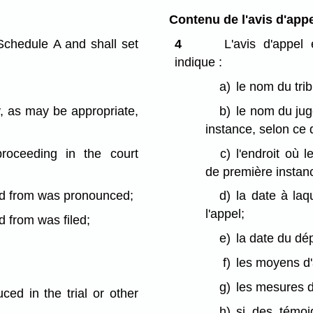
Contenu de l'avis d'appe
Schedule A and shall set
4
L'avis d'appel
indique :
a)
le nom du tri
y, as may be appropriate,
b)
le nom du jug
instance, selon ce 
proceeding in the court
c)
l'endroit où 
de première instanc
ed from was pronounced;
d)
la date à laq
l'appel;
 from was filed;
e)
la date du dép
f)
les moyens d'
g)
les mesures 
ed in the trial or other
h)
si des témoi