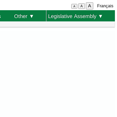
A
Français
A
A
s
Other ▼
Legislative Assembly ▼