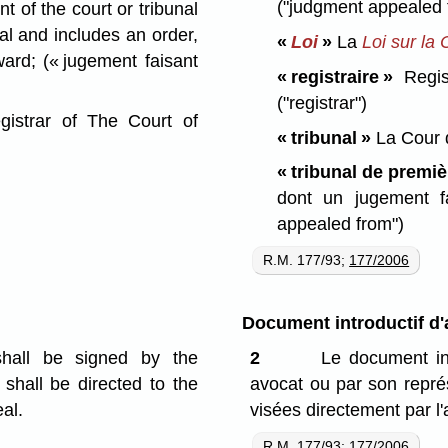
("judgment appealed 
 of the court or tribunal
al and includes an order,
«
Loi
»
La
Loi sur la 
award;
(« jugement faisant
« registraire »
Regist
("registrar")
gistrar of The Court of
« tribunal »
La Cour 
« tribunal de premiè
dont un jugement fa
appealed from")
R.M. 177/93;
177/2006
Document introductif d'
shall be signed by the
2
Le document int
 shall be directed to the
avocat ou par son représ
eal.
visées directement par l'
R.M. 177/93;
177/2006