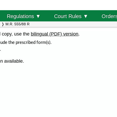
Order
Regulations ▼
Court Rules ▼
M.R. 555/88 R
al copy, use the
bilingual (PDF) version
.
ude the prescribed form(s).
.
n available.