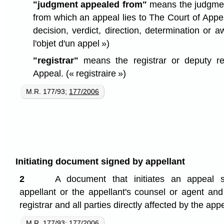
"judgment appealed from"
means the judgment
from which an appeal lies to The Court of Appe
decision, verdict, direction, determination or 
l'objet d'un appel »)
"registrar"
means the registrar or deputy re
Appeal.
(« registraire »)
M.R. 177/93;
177/2006
Initiating document signed by appellant
2
A document that initiates an appeal 
appellant or the appellant's counsel or agent and
registrar and all parties directly affected by the app
M.R. 177/93;
177/2006