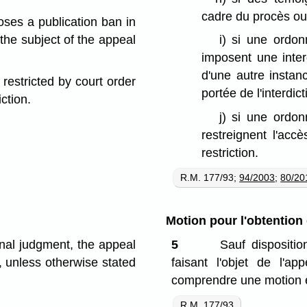
cadre du procès ou
oses a publication ban in
s the subject of the appeal
i)
si une ordonn
imposent une inter
d'une autre instance
 restricted by court order
portée de l'interdict
iction.
j)
si une ordonn
restreignent l'accè
restriction.
R.M. 177/93;
94/2003
;
80/20
Motion pour l'obtention
nal judgment, the appeal
5
Sauf dispositio
, unless otherwise stated
faisant l'objet de l'ap
comprendre une motion e
R.M. 177/93