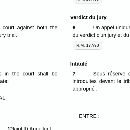
Verdict du jury
 court against both the
6
Un appel unique 
y trial.
du verdict d'un jury et d
R.M. 177/93
Intitulé
s in the court shall be
7
Sous réserve d
ate:
introduites devant le trib
approprié :
AL
ENTRE :
(Plaintiff) Appellant