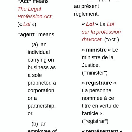
"Act"
means
au présent
The Legal
règlement.
Profession Act
;
(«
Loi
»)
«
Loi
»
La
Loi
sur la profession
"agent"
means
d'avocat
.
("Act")
(a)
an
« ministre »
Le
individual
ministre de la
carrying on
Justice.
business as
("minister")
a sole
proprietor, a
« registraire »
corporation
La personne
or a
nommée à ce
partnership,
titre en vertu de
or
l'article 3.
("registrar")
(b)
an
employee of
« représentant »