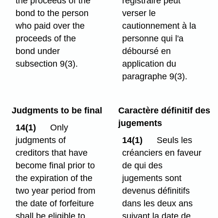
the proceeds of the
registraire peut
bond to the person
verser le
who paid over the
cautionnement à la
proceeds of the
personne qui l'a
bond under
déboursé en
subsection 9(3).
application du
paragraphe 9(3).
Judgments to be final
Caractère définitif des
jugements
14(1)
Only
judgments of
14(1)
Seuls les
creditors that have
créanciers en faveur
become final prior to
de qui des
the expiration of the
jugements sont
two year period from
devenus définitifs
the date of forfeiture
dans les deux ans
shall be eligible to
suivant la date de