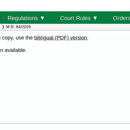
Order
Regulations ▼
Court Rules ▼
M.R. 84/2025
al copy, use the
bilingual (PDF) version
.
n available.