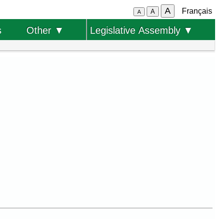
A
Français
A
A
s
Other ▼
Legislative Assembly ▼