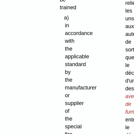
reli
trained
les
a)
uns
in
aux
accordance
aut
with
de
the
sor
applicable
qu
standard
le
by
déc
the
d'u
manufacturer
des
or
ave
supplier
de
of
fu
the
ent
special
le