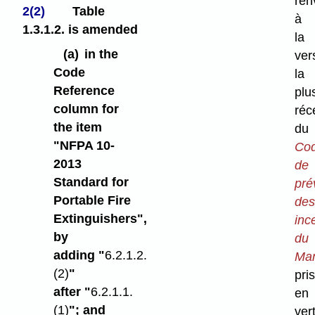
ren
2(2)
Table
à
1.3.1.2. is amended
la
(a)
in the
ver
Code
la
Reference
plu
column for
réc
the item
du
"NFPA 10-
Co
2013
de
Standard for
pré
Portable Fire
des
Extinguishers",
inc
by
du
adding "
6.2.1.2.
Man
(2)
"
pris
after "
6.2.1.1.
en
(1)
"; and
ver