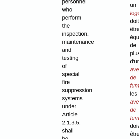
personnel
un
who
log
perform
doit
the
êtr
inspection,
équ
maintenance
de
and
plu
testing
d'u
of
ave
special
de
fire
fu
suppression
les
systems
ave
under
de
Article
fu
2.1.3.5.
doi
shall
êtr
be