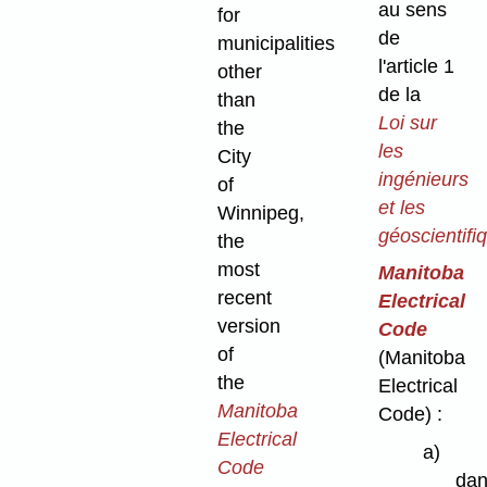
au sens
for
de
municipalities
l'article 1
other
de la
than
Loi
sur
the
les
City
ingénieurs
of
et les
Winnipeg,
géoscientifi
the
most
Manitoba
recent
Electrical
version
Code
of
(Manitoba
the
Electrical
Manitoba
Code) :
Electrical
a)
Code
dan