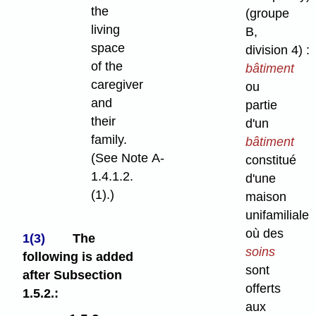
the
(groupe
living
B,
space
division 4) :
of the
bâtiment
caregiver
ou
and
partie
their
d'un
family.
bâtiment
(See Note A-
constitué
1.4.1.2.
d'une
(1).)
maison
unifamiliale
où des
1(3)
The
soins
following is added
sont
after Subsection
offerts
1.5.2.:
aux