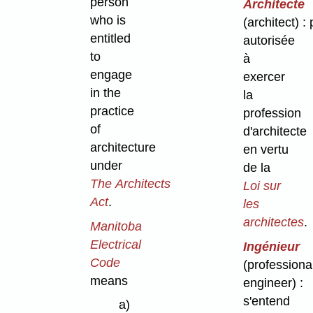
person
Architecte
who is
(architect) 
entitled
autorisée
to
à
engage
exercer
in the
la
practice
profession
of
d'architecte
architecture
en vertu
under
de la
The Architects
Loi sur
Act
.
les
architectes
.
Manitoba
Electrical
Ingénieur
Code
(professiona
means
engineer) :
s'entend
a)