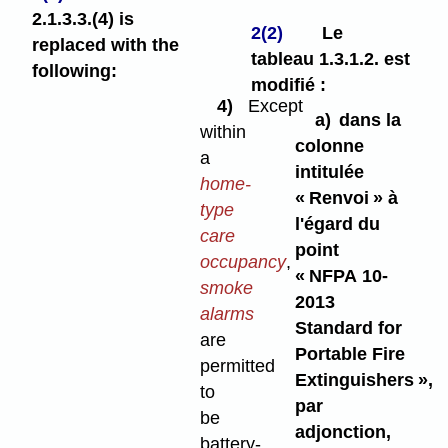
2.1.3.3.(4) is
2(2)
Le
replaced with the
tableau 1.3.1.2. est
following:
modifié :
4)
Except
a)
dans la
within
colonne
a
intitulée
home-
« Renvoi » à
type
l'égard du
care
point
occupancy
,
« NFPA 10-
smoke
2013
alarms
Standard for
are
Portable Fire
permitted
Extinguishers »,
to
par
be
adjonction,
battery-