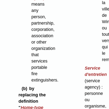
la
means
vill
any
de
person,
Win
partnership,
ou
corporation,
tou
association
ver
or other
qui
organization
le
that
rem
services
portable
Service
fire
d'entretien
extinguishers.
(service
agency) :
(b)
by
personne
replacing the
ou
definition
organisme,
"
Home-type