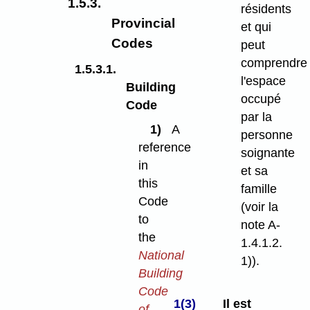
1.5.3.
résidents
Provincial
et qui
Codes
peut
comprendre
1.5.3.1.
l'espace
Building
occupé
Code
par la
1)
A
personne
reference
soignante
in
et sa
this
famille
Code
(voir la
to
note A-
the
1.4.1.2.
National
1)).
Building
Code
1(3)
Il est
of