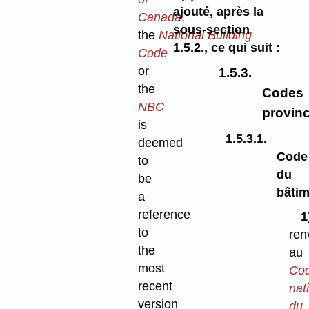
ajouté, après la
Canada
,
sous-section
the
National Building
1.5.2., ce qui suit :
Code
or
1.5.3.
the
Codes
NBC
provin
is
1.5.3.1.
deemed
Code
to
du
be
bâtim
a
reference
to
ren
the
au
most
Co
recent
nat
version
du