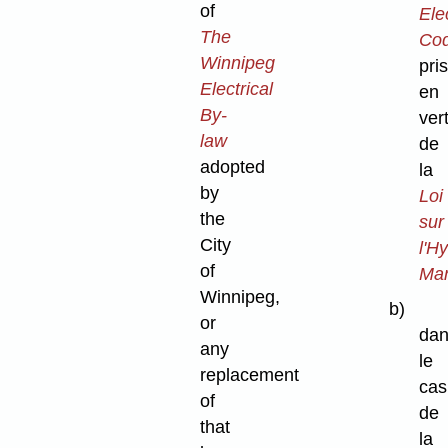
of
Elec
The
Co
Winnipeg
pris
Electrical
en
By-
ver
law
de
adopted
la
by
Loi
the
sur
City
l'H
of
Man
Winnipeg,
b)
or
dan
any
le
replacement
cas
of
de
that
la