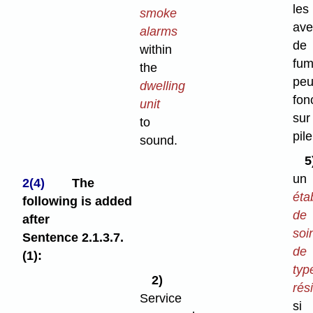
les
smoke
ave
alarms
de
within
fu
the
peu
dwelling
fon
unit
sur
to
pile
sound.
un
2(4)
The
éta
following is added
de
after
soi
Sentence 2.1.3.7.
de
(1):
typ
2)
rés
Service
si