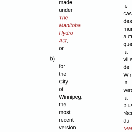
made
le
under
cas
The
des
Manitoba
mun
Hydro
aut
Act
,
qu
or
la
b)
vill
for
de
the
Win
City
la
of
ver
Winnipeg,
la
the
plu
most
réc
recent
du
version
Man