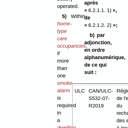
après
operated.
«
6.2.1.1. 1)
»,
5)
Within
de
home-
«
6.2.1.2. 2)
»;
type
b)
par
care
adjonction,
occupancies
,
en ordre
if
alphanumérique,
more
de ce qui
than
suit :
one
smoke
alarm
ULC
CAN/ULC-
Régl
is
S532-07-
de l'
required
R2019
du
in
rech
a
des 
dwelling