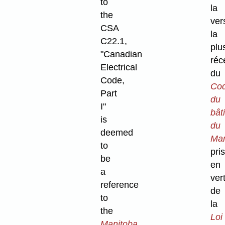
to
la
the
ver
CSA
la
C22.1,
plu
"Canadian
réc
Electrical
du
Code,
Co
Part
du
I"
bât
is
du
deemed
Man
to
pris
be
en
a
ver
reference
de
to
la
the
Loi
Manitoba