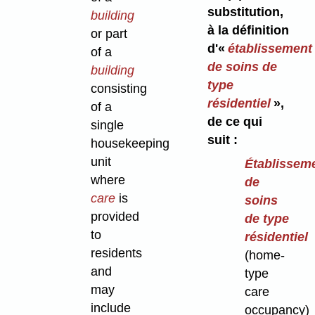
substitution,
building
à la définition
or part
d'«
établissement
of a
de soins de
building
type
consisting
résidentiel
»,
of a
de ce qui
single
suit :
housekeeping
unit
Établissem
where
de
care
is
soins
provided
de type
to
résidentiel
residents
(home-
and
type
may
care
include
occupancy)