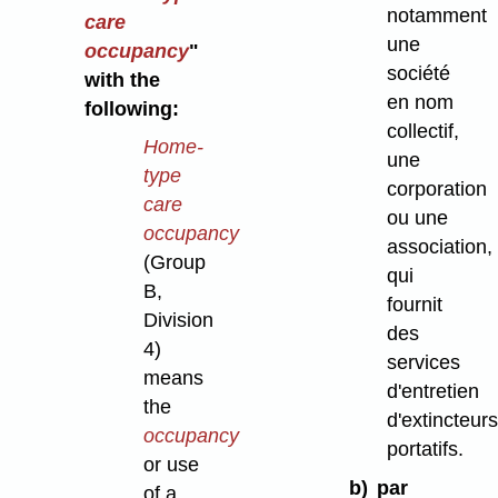
notamment
care
une
occupancy
"
société
with the
en nom
following:
collectif,
Home-
une
type
corporation
care
ou une
occupancy
association,
(Group
qui
B,
fournit
Division
des
4)
services
means
d'entretien
the
d'extincteur
occupancy
portatifs.
or use
b)
par
of a