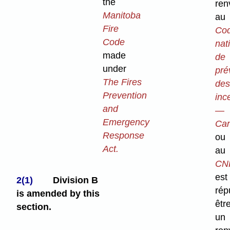
the
ren
Manitoba
au
Fire
Co
Code
nat
made
de
under
pré
The Fires
des
Prevention
inc
and
—
Emergency
Ca
Response
ou
Act.
au
CN
est
2(1)
Division B
rép
is amended by this
êtr
section.
un