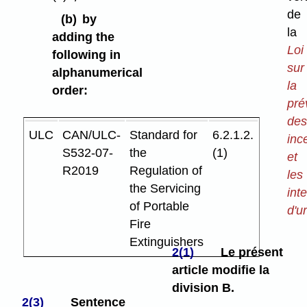
de
(b)
by
la
adding the
Loi
following in
sur
alphanumerical
la
order:
pré
des
ULC
CAN/ULC-
Standard for
6.2.1.2.
inc
S532-07-
the
(1)
et
R2019
Regulation of
les
the Servicing
int
of Portable
d'u
Fire
Extinguishers
2(1)
Le présent
article modifie la
division B.
2(3)
Sentence