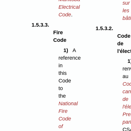
sur
Electrical
les
Code
.
bât
1.5.3.3.
1.5.3.2.
Fire
Code
Code
de
1)
A
l'élec
reference
in
ren
this
au
Code
Co
to
can
the
de
National
l'él
Fire
Pre
Code
par
of
CSA