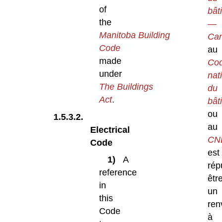
of
bât
the
—
Manitoba Building
Ca
Code
au
made
Co
under
nat
The Buildings
du
Act
.
bât
ou
1.5.3.2.
au
Electrical
CN
Code
est
1)
A
rép
reference
êtr
in
un
this
ren
Code
à