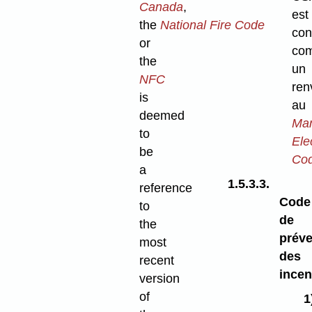
Canada
,
est
the
National Fire Code
con
or
co
the
un
NFC
ren
is
au
deemed
Man
to
Elec
be
Co
a
1.5.3.3.
reference
Code
to
de
the
préve
most
des
recent
incen
version
of