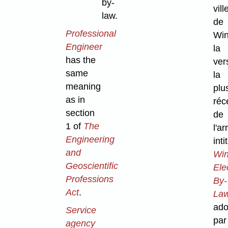
by-
vill
law.
de
Professional
Win
Engineer
la
has the
ver
same
la
meaning
plu
as in
réc
section
de
1 of
The
l'ar
Engineering
inti
and
Win
Geoscientific
Elec
Professions
By-
Act
.
La
ado
Service
par
agency