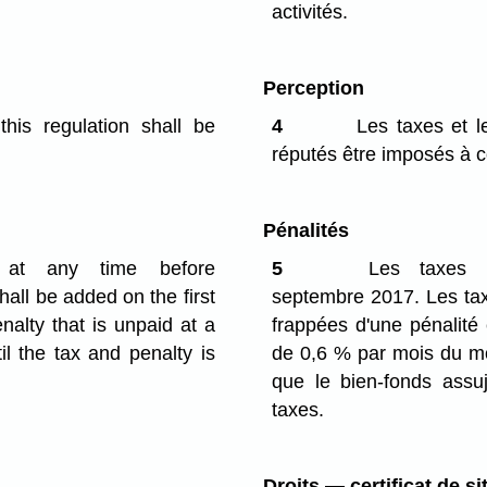
activités.
Perception
is regulation shall be
4
Les taxes et le
réputés être imposés à 
Pénalités
t any time before
5
Les taxes p
hall be added on the first
septembre 2017. Les tax
alty that is unpaid at a
frappées d'une pénalité
l the tax and penalty is
de 0,6 % par mois du mo
que le bien-fonds assuj
taxes.
Droits — certificat de si