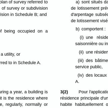
plan of survey referred to
a)
sont situés d
 of survey or subdivision
de lotissement pré
ivision in Schedule B; and
d'arpentage subséq
de lotissement visé
b)
comportent :
of being occupied on a
(i)
une résid
saisonnière ou in
(ii)
une résiden
 utility, or
(iii)
des bâtime
red to in Schedule A.
service public,
(iv)
des locaux
A.
uring a year, a building is
3(2)
Pour l'applicati
 it is the residence where
résidence principale d'un
e, regularly, normally or
habite habituellement 