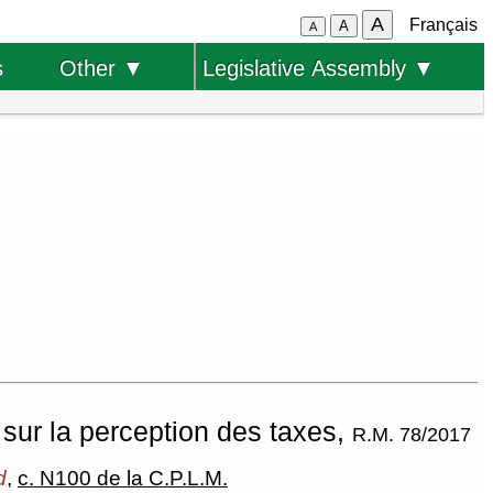
A
Français
A
A
s
Other ▼
Legislative Assembly ▼
sur la perception des taxes,
R.M. 78/2017
d
,
c. N100 de la C.P.L.M.