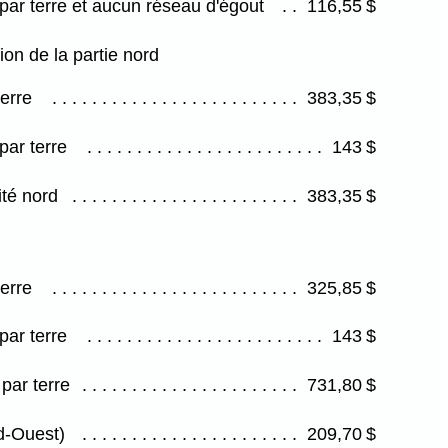
par terre et aucun réseau d'égout
116,55 $
ion de la partie nord
terre
383,35 $
par terre
143 $
ité nord
383,35 $
terre
325,85 $
par terre
143 $
par terre
731,80 $
d-Ouest)
209,70 $