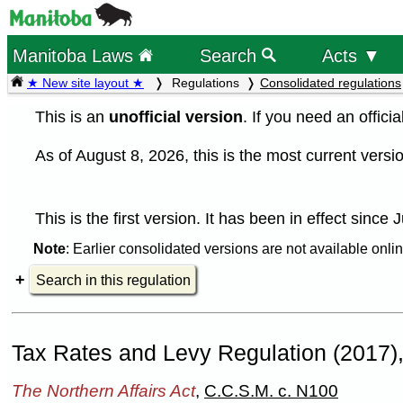
Manitoba Laws
Search
Acts ▼
★ New site layout ★
Regulations
Consolidated regulations
This is an
unofficial version
. If you need an offici
As of August 8, 2026, this is the most current versio
This is the first version. It has been in effect since 
Note
: Earlier consolidated versions are not available onlin
Search in this regulation
Tax Rates and Levy Regulation (2017)
The Northern Affairs Act
,
C.C.S.M. c. N100