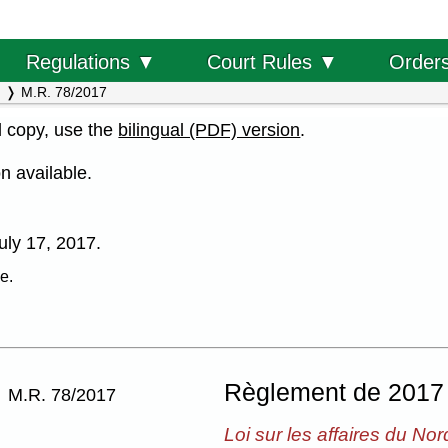
Order
Regulations ▼
Court Rules ▼
M.R. 78/2017
al copy, use the
bilingual (PDF) version
.
n available.
July 17, 2017.
e.
,
Règlement de 2017 
M.R. 78/2017
Loi sur les affaires du Nor