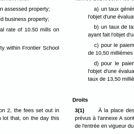
 on assessed property;
a)
un taux généra
l'objet d'une évalua
d business property;
b)
un taux de ta
al rate of 10.50 mills on
ayant fait l'objet d
c)
pour le paiem
ty within Frontier School
de 10,50 millièmes 
d)
pour le paie
l'objet d'une évalu
taux de 13,50 milli
Droits
n 2, the fees set out in
3(1)
À la place des 
ot that, on the day this
prévus à l'annexe A sont
de l'entrée en vigueur d