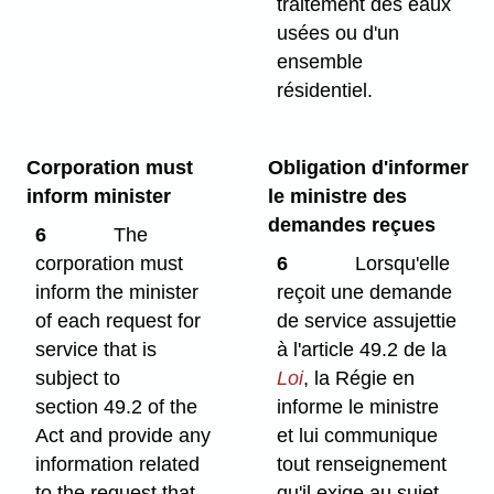
traitement des eaux
usées ou d'un
ensemble
résidentiel.
Corporation must
Obligation d'informer
inform minister
le ministre des
demandes reçues
6
The
corporation must
6
Lorsqu'elle
inform the minister
reçoit une demande
of each request for
de service assujettie
service that is
à l'article 49.2 de la
subject to
Loi
, la Régie en
section 49.2 of the
informe le ministre
Act and provide any
et lui communique
information related
tout renseignement
to the request that
qu'il exige au sujet