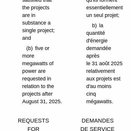
satisfied that
qu'ils forment
the projects
essentiellement
are in
un seul projet;
substance a
b)
la
single project;
quantité
and
d'énergie
(b)
five or
demandée
more
après
megawatts of
le 31 août 2025
power are
relativement
requested in
aux projets est
relation to the
d'au moins
projects after
cinq
August 31, 2025.
mégawatts.
REQUESTS
DEMANDES
FOR
DE SERVICE