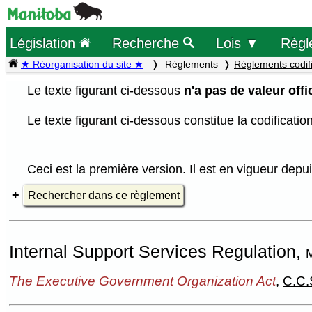
Législation
Recherche
Lois ▼
Règl
★ Réorganisation du site ★
Règlements
Règlements codif
Le texte figurant ci-dessous
n'a pas de valeur offic
Le texte figurant ci-dessous constitue la codificati
Ceci est la première version. Il est en vigueur depuis
Rechercher dans ce règlement
Internal Support Services Regulation,
M
The Executive Government Organization Act
,
C.C.