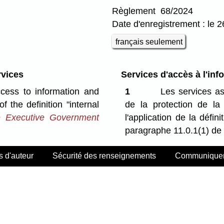
Règlement 68/2024
Date d'enregistrement : le 26
français seulement
rvices
Services d'accès à l'info
ccess to information and
1
Les services ass
f the definition "internal
de la protection de la 
 Executive Government
l'application de la défin
paragraphe 11.0.1(1) de
s d'auteur
Sécurité des renseignements
Communiquer