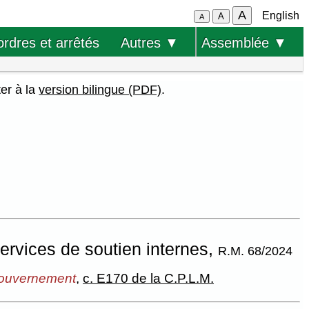
A
English
A
A
ordres et arrêtés
Autres ▼
Assemblée ▼
ter à la
version bilingue (PDF)
.
ervices de soutien internes,
R.M. 68/2024
 gouvernement
,
c. E170 de la C.P.L.M.