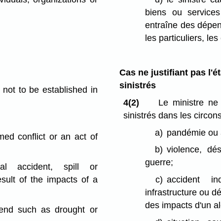
biens ou service
entraîne des dépen
les particuliers, le
Cas ne justifiant pas l
sinistrés
 not to be established in
4(2)
Le ministre ne
sinistrés dans les circon
a)
pandémie ou a
rmed conflict or an act of
b)
violence, dés
guerre;
cal accident, spill or
result of the impacts of a
c)
accident in
infrastructure ou d
des impacts d'un al
trend such as drought or