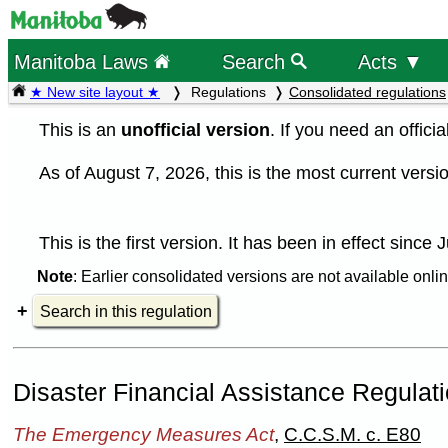
Manitoba Laws
Search
Acts ▼
★ New site layout ★
Regulations
Consolidated regulations
This is an
unofficial version
. If you need an offici
As of August 7, 2026, this is the most current versio
This is the first version. It has been in effect since
Note
: Earlier consolidated versions are not available onlin
Search in this regulation
Disaster Financial Assistance Regulat
The Emergency Measures Act
,
C.C.S.M. c. E80