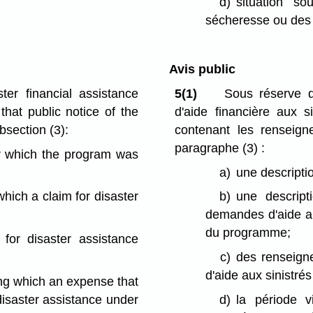
d)
situation s
sécheresse ou des 
Avis public
ter financial assistance
5(1)
Sous réserve d
that public notice of the
d'aide financière aux si
bsection (3):
contenant les renseig
paragraphe (3) :
for which the program was
a)
une descriptio
which a claim for disaster
b)
une descript
demandes d'aide au
du programme;
 for disaster assistance
c)
des renseign
d'aide aux sinistr
ring which an expense that
r disaster assistance under
d)
la période v