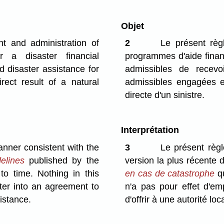
Objet
nt and administration of
2
Le présent règl
r a disaster financial
programmes d'aide finan
d disaster assistance for
admissibles de recev
rect result of a natural
admissibles engagées e
directe d'un sinistre.
Interprétation
manner consistent with the
3
Le présent règ
elines
published by the
version la plus récente
 time. Nothing in this
en cas de catastrophe
qu
enter into an agreement to
n'a pas pour effet d'e
sistance.
d'offrir à une autorité lo