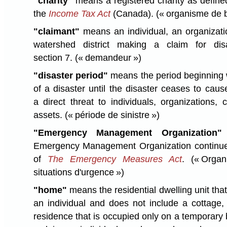
"charity"
means a registered charity as define
the
Income Tax Act
(Canada).
(« organisme de b
"claimant"
means an individual, an organizatio
watershed district making a claim for dis
section 7.
(« demandeur »)
"disaster period"
means the period beginning 
of a disaster until the disaster ceases to cau
a direct threat to individuals, organizations,
assets.
(« période de sinistre »)
"Emergency Management Organization
Emergency Management Organization continue
of
The Emergency Measures Act
.
(« Orga
situations d'urgence »)
"home"
means the residential dwelling unit that
an individual and does not include a cottage,
residence that is occupied only on a temporary 