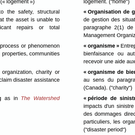
.
(« logement »)
logement.
("home")
o the safety, structural
« Organisation de g
hat the asset is unable to
de gestion des situa
icant repairs or total
paragraphe 2(1) d
Management Organiza
g process or phenomenon
« organisme »
Entrep
s, properties, communities
bienfaisance ou au
recevoir une aide aux 
organization, charity or
« organisme de bie
 claim disaster assistance
au sens du paragr
(Canada).
("charity")
g as in
The Watershed
« période de sinist
impacts d'un sinistre
des dommages direct
particuliers, les or
("disaster period")