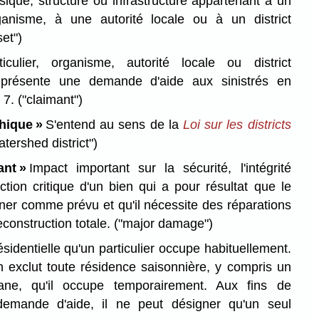
ique, structure ou infrastructure appartenant à un
rganisme, à une autorité locale ou à un district
set")
culier, organisme, autorité locale ou district
 présente une demande d'aide aux sinistrés en
e 7.
("claimant")
phique »
S'entend au sens de la
Loi sur les districts
atershed district")
nt »
Impact important sur la sécurité, l'intégrité
nction critique d'un bien qui a pour résultat que le
nner comme prévu et qu'il nécessite des réparations
construction totale.
("major damage")
sidentielle qu'un particulier occupe habituellement.
on exclut toute résidence saisonnière, y compris un
ne, qu'il occupe temporairement. Aux fins de
demande d'aide, il ne peut désigner qu'un seul