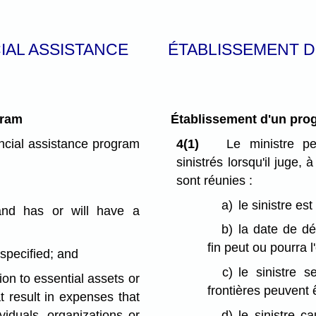
IAL ASSISTANCE
ÉTABLISSEMENT D
gram
Établissement d'un prog
ancial assistance program
4(1)
Le ministre pe
sinistrés lorsqu'il juge, 
sont réunies :
a)
le sinistre es
and has or will have a
b)
la date de dé
fin peut ou pourra l'
specified; and
c)
le sinistre 
n to essential assets or
frontières peuvent 
t result in expenses that
viduals, organizations or
d)
le sinistre 