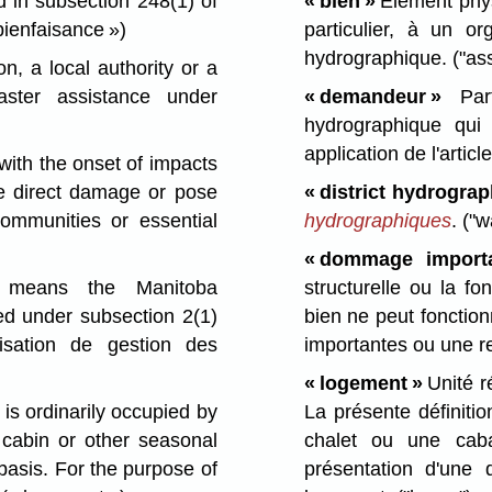
d in subsection 248(1) of
« bien »
Élément phys
ienfaisance »)
particulier, à un o
hydrographique.
("as
n, a local authority or a
aster assistance under
« demandeur »
Parti
hydrographique qui
application de l'articl
with the onset of impacts
se direct damage or pose
« district hydrogra
 communities or essential
hydrographiques
.
("w
« dommage importa
"
means the Manitoba
structurelle ou la fo
d under subsection 2(1)
bien ne peut fonctio
nisation de gestion des
importantes ou une re
« logement »
Unité ré
 is ordinarily occupied by
La présente définiti
 cabin or other seasonal
chalet ou une caba
basis. For the purpose of
présentation d'une 