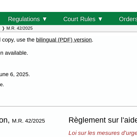
Order
Regulations ▼
Court Rules ▼
M.R. 42/2025
al copy, use the
bilingual (PDF) version
.
n available.
 June 6, 2025.
e.
ion,
Règlement sur l'aide
M.R. 42/2025
Loi sur les mesures d'urg