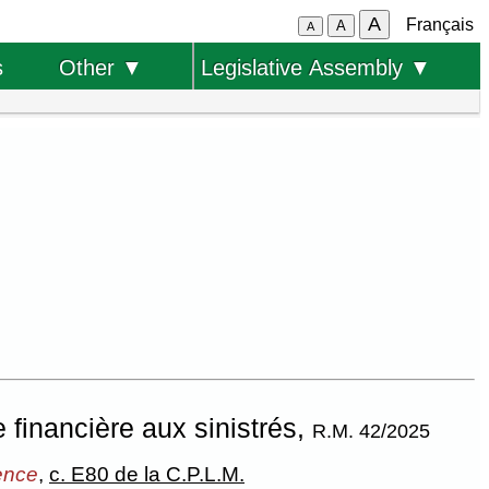
A
Français
A
A
s
Other ▼
Legislative Assembly ▼
 financière aux sinistrés,
R.M. 42/2025
ence
,
c. E80 de la C.P.L.M.