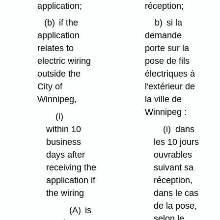
application;
réception;
(b)
if the
b)
si la
application
demande
relates to
porte sur la
electric wiring
pose de fils
outside the
électriques à
City of
l'extérieur de
Winnipeg,
la ville de
Winnipeg :
(i)
within 10
(i)
dans
business
les 10 jours
days after
ouvrables
receiving the
suivant sa
application if
réception,
the wiring
dans le cas
de la pose,
(A)
is
selon le