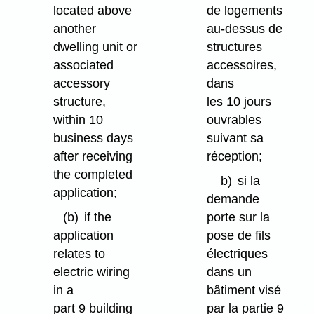
located above
de logements
another
au-dessus de
dwelling unit or
structures
associated
accessoires,
accessory
dans
structure,
les 10 jours
within 10
ouvrables
business days
suivant sa
after receiving
réception;
the completed
b)
si la
application;
demande
(b)
if the
porte sur la
application
pose de fils
relates to
électriques
electric wiring
dans un
in a
bâtiment visé
part 9 building
par la partie 9