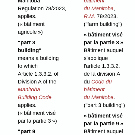
Manitoba
bâtiment
Regulation 78/2023,
du Manitoba
,
applies.
R.M.
78/2023.
(« bâtiment
("farm building")
agricole »)
« bâtiment visé
"part 3
par la partie 3 »
building"
Bâtiment auquel
means a building
s'applique
to which
l'article 1.3.3.2.
Article 1.3.3.2. of
de la division A
Division A of the
du
Code du
Manitoba
bâtiment
Building Code
du Manitoba
.
applies.
("part 3 building")
(« bâtiment visé
« bâtiment visé
par la partie 3 »)
par la partie 9 »
"part 9
Bâtiment auquel