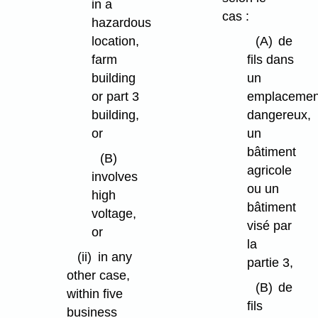
in a
cas :
hazardous
location,
(A)
de
farm
fils dans
building
un
or part 3
emplacemen
building,
dangereux,
or
un
bâtiment
(B)
agricole
involves
ou un
high
bâtiment
voltage,
visé par
or
la
(ii)
in any
partie 3,
other case,
(B)
de
within five
fils
business