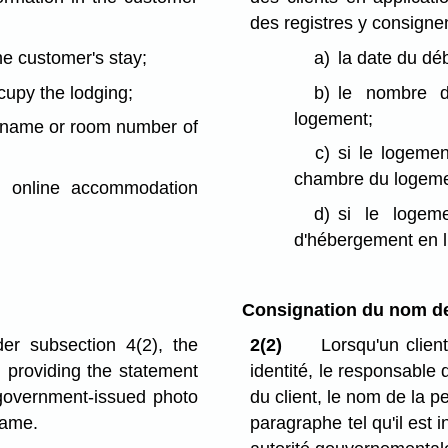
des registres y consigne
he customer's stay;
a)
la date du déb
cupy the lodging;
b)
le nombre de
logement;
he name or room number of
c)
si le logemen
chambre du logeme
an online accommodation
d)
si le logeme
d'hébergement en l
Consignation du nom de 
der subsection 4(2), the
2(2)
Lorsqu'un clien
 providing the statement
identité, le responsable 
 government-issued photo
du client, le nom de la 
name.
paragraphe tel qu'il est 