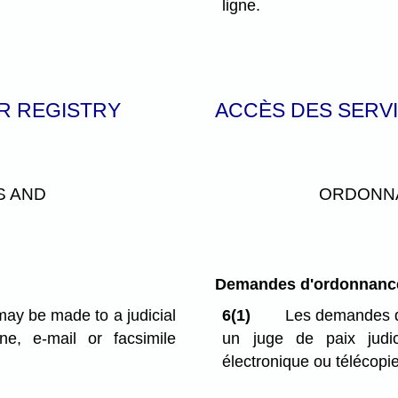
ligne.
R REGISTRY
ACCÈS DES SERVI
S AND
ORDONNA
Demandes d'ordonnance 
 may be made to a judicial
6(1)
Les demandes d
e, e-mail or facsimile
un juge de paix judic
électronique ou télécopie