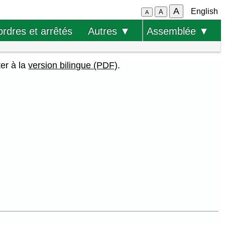
A
English
A
A
ordres et arrêtés
Autres ▼
Assemblée ▼
ter à la
version bilingue (PDF)
.