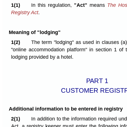
1(1)
In this regulation,
"Act"
means
The Hosp
Registry Act
.
Meaning of "lodging"
1(2)
The term "lodging" as used in clauses (a) 
"online accommodation platform" in section 1 of 
lodging provided by a hotel.
PART 1
CUSTOMER REGIST
Additional information to be entered in registry
2(1)
In addition to the information required un
Act, a registry keeper must enter the following in