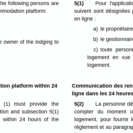
the following persons are
5(1)
Pour l'applica
ommodation platform:
suivent sont désignées
en ligne :
a)
le propriétair
b)
le gestionnai
 owner of the lodging to
c)
toute person
logement en vue d
logement.
tion platform
within 24
Communication des rens
ligne
dans les 24 heure
n (1) must provide the
5(2)
La personne dé
ation and subsection 5(1)
compter du moment où 
 within 24 hours of the
logement, pour fournir 
règlement et au paragra