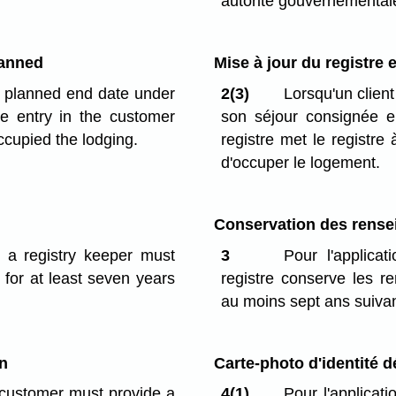
autorité gouvernemental
lanned
Mise à jour du registre 
he planned end date under
2(3)
Lorsqu'un client
he entry in the customer
son séjour consignée en
ccupied the lodging.
registre met le registre
d'occuper le logement.
Conservation des rens
, a registry keeper must
3
Pour l'applicat
 for at least seven years
registre conserve les r
au moins sept ans suivant
n
Carte-photo d'identité 
a customer must provide a
4(1)
Pour l'applicati