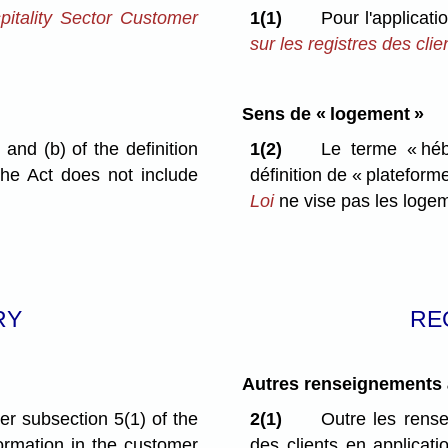
itality Sector Customer
1(1)
Pour l'applicat
sur les registres des cli
Sens de « logement »
and (b) of the definition
1(2)
Le terme « héb
the Act does not include
définition de « plateforme
Loi
ne vise pas les logem
RY
RE
Autres renseignements à
der subsection 5(1) of the
2(1)
Outre les rens
formation in the customer
des clients en applicat