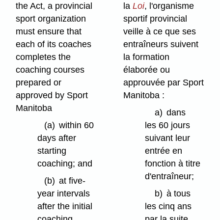
the Act, a provincial
la
Loi
, l'organisme
sport organization
sportif provincial
must ensure that
veille à ce que ses
each of its coaches
entraîneurs suivent
completes the
la formation
coaching courses
élaborée ou
prepared or
approuvée par Sport
approved by Sport
Manitoba :
Manitoba
a)
dans
(a)
within 60
les 60 jours
days after
suivant leur
starting
entrée en
coaching; and
fonction à titre
d'entraîneur;
(b)
at five-
year intervals
b)
à tous
after the initial
les cinq ans
coaching
par la suite,