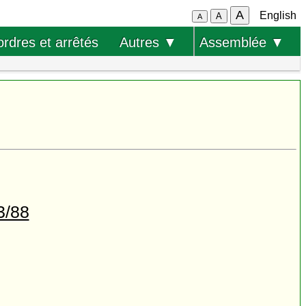
A
English
A
A
ordres et arrêtés
Autres ▼
Assemblée ▼
3/88