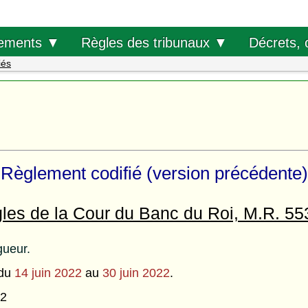
Décrets, 
ements ▼
Règles des tribunaux ▼
iés
Règlement codifié (version précédente)
les de la Cour du Banc du Roi, M.R. 55
gueur.
 du
14 juin 2022
au
30 juin 2022
.
22