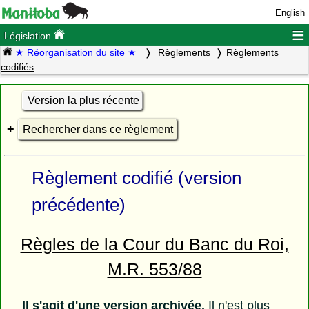
English
≡
Législation
★ Réorganisation du site ★
Règlements
Règlements
codifiés
Version la plus récente
Rechercher dans ce règlement
Règlement codifié (version
précédente)
Règles de la Cour du Banc du Roi,
M.R. 553/88
Il s'agit d'une version archivée.
Il n'est plus