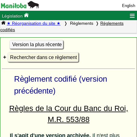
English
≡
Législation
★ Réorganisation du site ★
Règlements
Règlements
codifiés
Version la plus récente
Rechercher dans ce règlement
Règlement codifié (version
précédente)
Règles de la Cour du Banc du Roi,
M.R. 553/88
Il s'agit d'une version archivée.
Il n'est plus