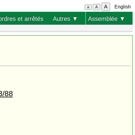
A
English
A
A
ordres et arrêtés
Autres ▼
Assemblée ▼
3/88