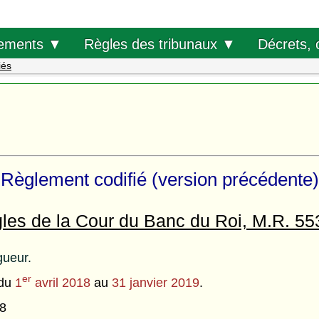
Décrets, 
ements ▼
Règles des tribunaux ▼
iés
Règlement codifié (version précédente)
les de la Cour du Banc du Roi, M.R. 55
gueur.
er
 du
1
avril 2018
au
31 janvier 2019
.
18