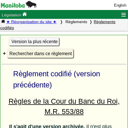
English
≡
Législation
★ Réorganisation du site ★
Règlements
Règlements
codifiés
Version la plus récente
Rechercher dans ce règlement
Règlement codifié (version
précédente)
Règles de la Cour du Banc du Roi,
M.R. 553/88
Il s'agit d'une version archivée.
Il n'est plus