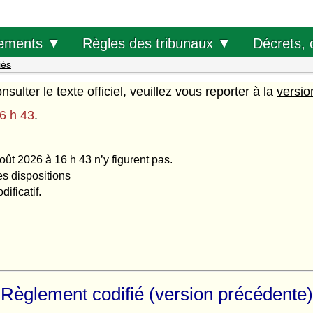
Décrets, 
ements ▼
Règles des tribunaux ▼
iés
nsulter le texte officiel, veuillez vous reporter à la
versio
6 h 43
.
oût 2026 à 16 h 43 n’y figurent pas.
es dispositions
ificatif.
Règlement codifié (version précédente)