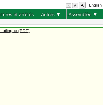
A
English
A
A
ordres et arrêtés
Autres ▼
Assemblée ▼
n bilingue (PDF)
.