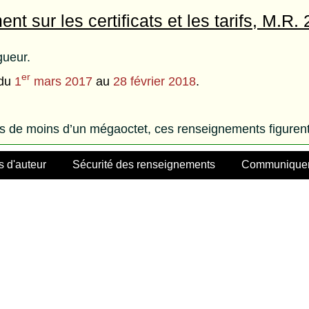
nt sur les certificats et les tarifs, M.R.
gueur.
er
 du
1
mars 2017
au
28 février 2018
.
rs de moins d’un mégaoctet, ces renseignements figurent
s d'auteur
Sécurité des renseignements
Communiquer