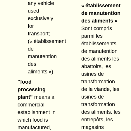
any vehicle
« établissement
used
de manutention
exclusively
des aliments »
for
Sont compris
transport;
parmi les
(« établissement
établissements
de
de manutention
manutention
des aliments les
des
abattoirs, les
aliments »)
usines de
transformation
"food
de la viande, les
processing
usines de
plant"
means a
transformation
commercial
des aliments, les
establishment in
entrepôts, les
which food is
magasins
manufactured,