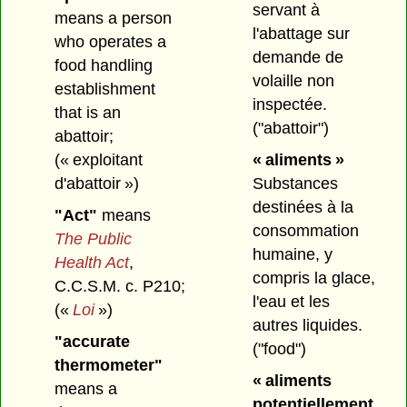
servant à
means a person
l'abattage sur
who operates a
demande de
food handling
volaille non
establishment
inspectée.
that is an
("abattoir")
abattoir;
(« exploitant
« aliments »
d'abattoir »)
Substances
destinées à la
"Act"
means
consommation
The Public
humaine, y
Health Act
,
compris la glace,
C.C.S.M. c. P210;
l'eau et les
(«
Loi
»)
autres liquides.
"accurate
("food")
thermometer"
« aliments
means a
potentiellement