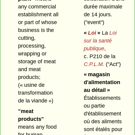
durée maximale
any commercial
de 14 jours.
establishment all
("event")
or part of whose
business is the
«
Loi
»
La
Loi
cutting,
sur la santé
processing,
publique
,
wrapping or
c. P210 de la
storage of meat
C.P.L.M.
("Act")
and meat
« magasin
products;
d'alimentation
(« usine de
au détail »
transformation
Établissements
de la viande »)
ou partie
"meat
d'établissement
products"
où des aliments
means any food
sont étalés pour
for human