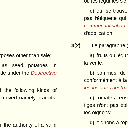
ou les légumes s'e
e)
qui se trouv
pas l'étiquette qu
commercialisation
d'application.
3(2)
Le paragraphe (
rposes other than sale;
a)
fruits ou lég
la vente;
d as seed potatoes in
made under the
Destructive
b)
pommes de t
conformément à la 
les insectes destru
 the following kinds of
emoved namely: carrots,
c)
tomates ceris
tiges n'ont pas été
les oignons;
d)
oignons à rep
 the authority of a valid