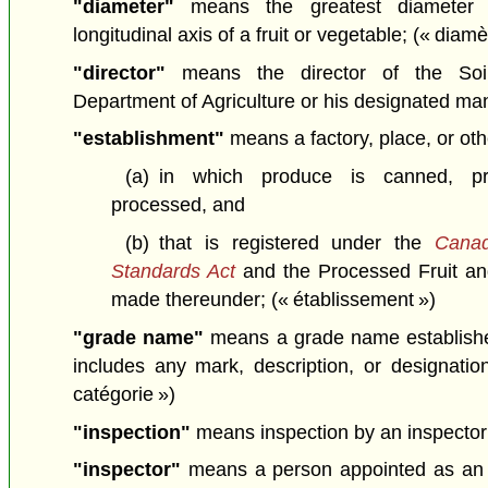
"diameter"
means the greatest diameter a
longitudinal axis of a fruit or vegetable;
(« diamè
"director"
means the director of the Soi
Department of Agriculture or his designated m
"establishment"
means a factory, place, or ot
(a)
in which produce is canned, pr
processed, and
(b)
that is registered under the
Canad
Standards Act
and the Processed Fruit an
made thereunder;
(« établissement »)
"grade name"
means a grade name established
includes any mark, description, or designati
catégorie »)
"inspection"
means inspection by an inspecto
"inspector"
means a person appointed as an i