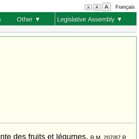
A
Français
A
A
s
Other ▼
Legislative Assembly ▼
nte des fruits et légumes,
R.M. 207/87 R