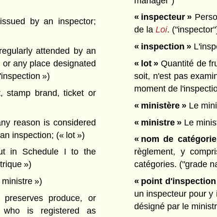
manager")
« inspecteur »
Perso
issued by an inspector;
de la
Loi
.
("inspector"
« inspection »
L'insp
egularly attended by an
, or any place designated
« lot »
Quantité de fr
'inspection »)
soit, n'est pas exami
moment de l'inspecti
 stamp brand, ticket or
« ministère »
Le minis
any reason is considered
« ministre »
Le minist
 an inspection;
(« lot »)
« nom de catégorie
t in Schedule I to the
règlement, y compri
trique »)
catégories.
("grade n
 ministre »)
« point d'inspection
un inspecteur pour y 
preserves produce, or
désigné par le minist
 who is registered as