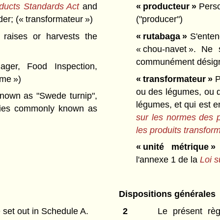
ducts Standards Act
and
« producteur »
Person
der;
(« transformateur »)
("producer")
aises or harvests the
« rutabaga »
S'enten
« chou-navet ». Ne
communément désigné
er, Food Inspection,
mme »)
« transformateur »
P
ou des légumes, ou qu
nown as "Swede turnip",
légumes, et qui est 
ecies commonly known as
sur les normes des 
les produits transfo
« unité métrique »
l'annexe 1 de la
Loi 
Dispositions générales
 set out in Schedule A.
2
Le présent règ