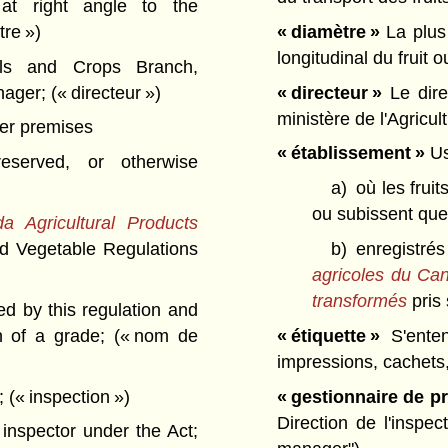
t right angle to the
tre »)
« diamètre »
La plus 
longitudinal du fruit
ls and Crops Branch,
anager;
(« directeur »)
« directeur »
Le dire
ministère de l'Agricu
her premises
« établissement »
Us
eserved, or otherwise
a)
où les frui
ou subissent que
a Agricultural Products
d Vegetable Regulations
b)
enregistré
agricoles du Ca
transformés
pris
 by this regulation and
on of a grade;
(« nom de
« étiquette »
S'enten
impressions, cachets,
r;
(« inspection »)
« gestionnaire de 
Direction de l'inspe
nspector under the Act;