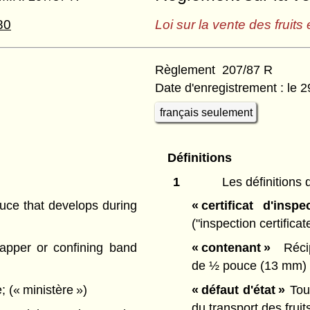
80
Loi sur la vente des fruits
Règlement 207/87 R
Date d'enregistrement : le 
français seulement
Définitions
1
Les définitions 
uce that develops during
« certificat d'inspe
("inspection certificat
pper or confining band
« contenant »
Récip
de ½ pouce (13 mm) 
e;
(« ministère »)
« défaut d'état »
Tout
du transport des frui