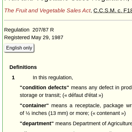
The Fruit and Vegetable Sales Act
,
C.C.S.M. c. F1
Regulation 207/87 R
Registered May 29, 1987
English only
Definitions
1
In this regulation,
"condition defects"
means any defect in prod
storage or transit;
(« défaut d'état »)
"container"
means a receptacle, package wra
of ½ inches (13 mm) or more;
(« contenant »)
"department"
means Department of Agricultur