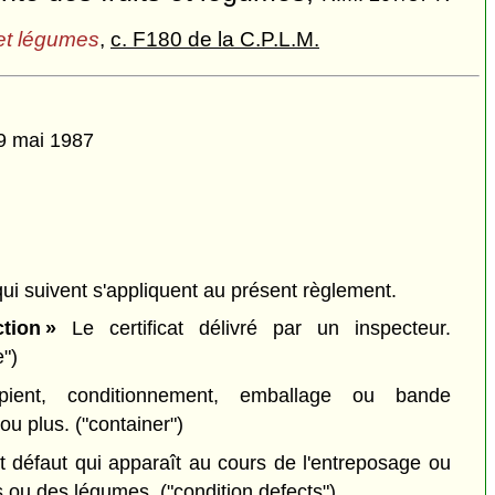
 et légumes
,
c. F180 de la C.P.L.M.
29 mai 1987
qui suivent s'appliquent au présent règlement.
ction »
Le certificat délivré par un inspecteur.
e")
ient, conditionnement, emballage ou bande
ou plus.
("container")
 défaut qui apparaît au cours de l'entreposage ou
ts ou des légumes.
("condition defects")