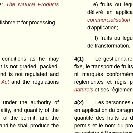
der
The Natural Products
e)
fruits ou lé
délivré en appli
commercialisatio
lishment for processing.
d'application;
f)
fruits ou lég
de transformation.
conditions as he may
4(1)
Le gestionnaire
t is not graded, packed,
fixe, le transport de fru
and is not regulated and
ni marqués conformém
 Act
and the regulations
règlementés et régis 
naturels
et ses règlement
 under the authority of
4(2)
Les personnes q
ality, and quantity of the
en application du paragra
r of the permit, and the
quantité des fruits ou
and he shall produce the
permis et le nom du prod