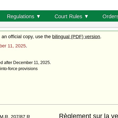
Order
Regulations ▼
Court Rules ▼
d an official copy, use the
bilingual (PDF) version
.
er 11, 2025
.
ted after December 11, 2025.
into-force provisions
Règlement sur la ve
M.R. 207/87 R