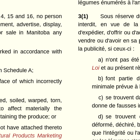
légumes énumérés à l'a
s 4, 15 and 16, no person
3(1)
Sous réserve du
pment, advertise, display,
interdit, en vue de la
for sale in Manitoba any
d'expédier, d'offrir ou d'
vendre ou d'avoir en sa 
la publicité, si ceux-ci :
rked in accordance with
a)
n'ont pas ét
Loi
et au présent r
in Schedule A;
b)
font partie 
ace of which incorrectly
minimale prévue à 
c)
se trouvent d
ed, soiled, warped, torn,
donne de fausses in
o affect materially the
aining the produce; or
d)
se trouvent
déformé, déchiré, b
not have attached thereto
que l'intégrité ou l
ural Products Marketing