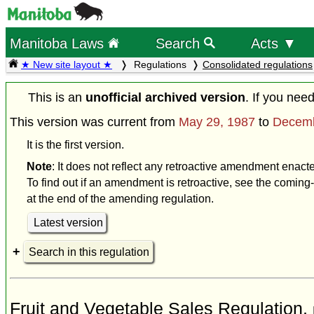
Manitoba Laws
Search
Acts ▼
★ New site layout ★
Regulations
Consolidated regulations
This is an
unofficial archived version
. If you nee
This version was current from
May 29, 1987
to
Decemb
It is the first version.
Note
: It does not reflect any retroactive amendment enac
To find out if an amendment is retroactive, see the coming-
at the end of the amending regulation.
Latest version
Search in this regulation
Fruit and Vegetable Sales Regulation,