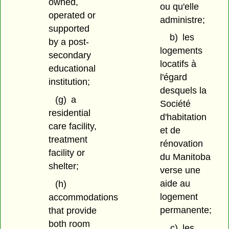
owned,
ou qu'elle
operated or
administre;
supported
b)
les
by a post-
logements
secondary
locatifs à
educational
l'égard
institution;
desquels la
(g)
a
Société
residential
d'habitation
care facility,
et de
treatment
rénovation
facility or
du Manitoba
shelter;
verse une
aide au
(h)
logement
accommodations
permanente;
that provide
both room
c)
les