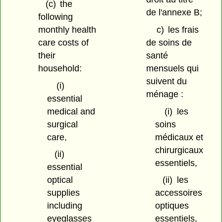
(c)
the
de l'annexe B;
following
monthly health
c)
les frais
care costs of
de soins de
their
santé
household:
mensuels qui
suivent du
(i)
ménage :
essential
medical and
(i)
les
surgical
soins
care,
médicaux et
chirurgicaux
(ii)
essentiels,
essential
optical
(ii)
les
supplies
accessoires
including
optiques
eyeglasses
essentiels,