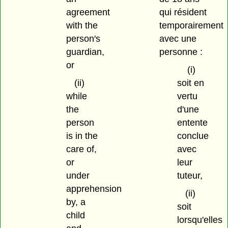
agreement
qui résident
with the
temporairement
person's
avec une
guardian,
personne :
or
(i)
(ii)
soit en
while
vertu
the
d'une
person
entente
is in the
conclue
care of,
avec
or
leur
under
tuteur,
apprehension
(ii)
by, a
soit
child
lorsqu'elles