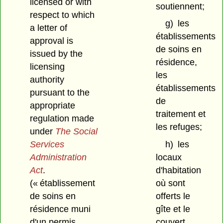
licensed or with
soutiennent;
respect to which
g)
les
a letter of
établissements
approval is
de soins en
issued by the
résidence,
licensing
les
authority
établissements
pursuant to the
de
appropriate
traitement et
regulation made
les refuges;
under
The Social
Services
h)
les
Administration
locaux
Act
.
d'habitation
(« établissement
où sont
de soins en
offerts le
résidence muni
gîte et le
d'un permis
couvert.