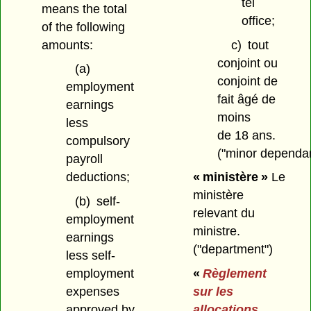
tel
means the total
office;
of the following
amounts:
c)
tout
conjoint ou
(a)
conjoint de
employment
fait âgé de
earnings
moins
less
de 18 ans.
compulsory
("minor dependan
payroll
deductions;
« ministère »
Le
ministère
(b)
self-
relevant du
employment
ministre.
earnings
("department")
less self-
employment
«
Règlement
expenses
sur les
approved by
allocations