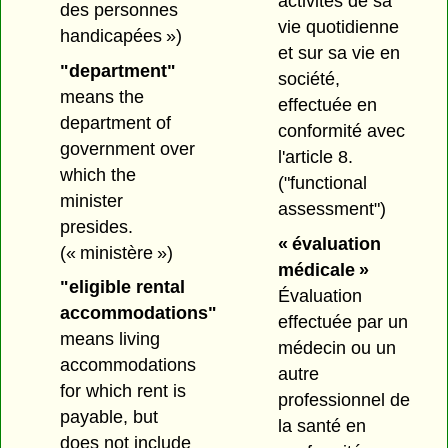
activités de sa
des personnes
vie quotidienne
handicapées »)
et sur sa vie en
"department"
société,
means the
effectuée en
department of
conformité avec
government over
l'article 8.
which the
("functional
minister
assessment")
presides.
« évaluation
(« ministère »)
médicale »
"eligible rental
Évaluation
accommodations"
effectuée par un
means living
médecin ou un
accommodations
autre
for which rent is
professionnel de
payable, but
la santé en
does not include