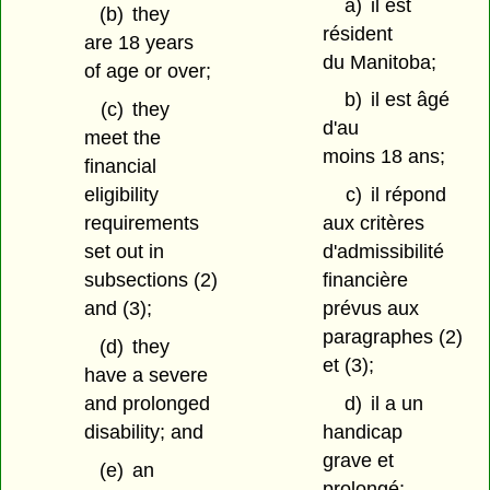
a)
il est
(b)
they
résident
are 18 years
du Manitoba;
of age or over;
b)
il est âgé
(c)
they
d'au
meet the
moins 18 ans;
financial
eligibility
c)
il répond
requirements
aux critères
set out in
d'admissibilité
subsections (2)
financière
and (3);
prévus aux
paragraphes (2)
(d)
they
et (3);
have a severe
and prolonged
d)
il a un
disability; and
handicap
grave et
(e)
an
prolongé;