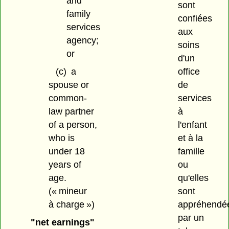
and
sont
family
confiées
services
aux
agency;
soins
or
d'un
(c)
a
office
spouse or
de
common-
services
law partner
à
of a person,
l'enfant
who is
et à la
under 18
famille
years of
ou
age.
qu'elles
(« mineur
sont
à charge »)
appréhendé
par un
"net earnings"