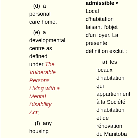
admissible »
(d)
a
Local
personal
d'habitation
care home;
faisant l'objet
(e)
a
d'un loyer. La
developmental
présente
centre as
définition exclut :
defined
a)
les
under
The
locaux
Vulnerable
d'habitation
Persons
qui
Living with a
appartiennent
Mental
à la Société
Disability
d'habitation
Act
;
et de
(f)
any
rénovation
housing
du Manitoba