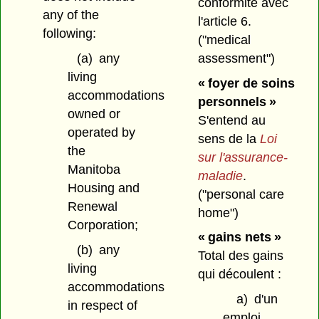
conformité avec
any of the
l'article 6.
following:
("medical
assessment")
(a)
any
living
« foyer de soins
accommodations
personnels »
owned or
S'entend au
operated by
sens de la
Loi
the
sur l'assurance-
Manitoba
maladie
.
Housing and
("personal care
Renewal
home")
Corporation;
« gains nets »
(b)
any
Total des gains
living
qui découlent :
accommodations
a)
d'un
in respect of
emploi,