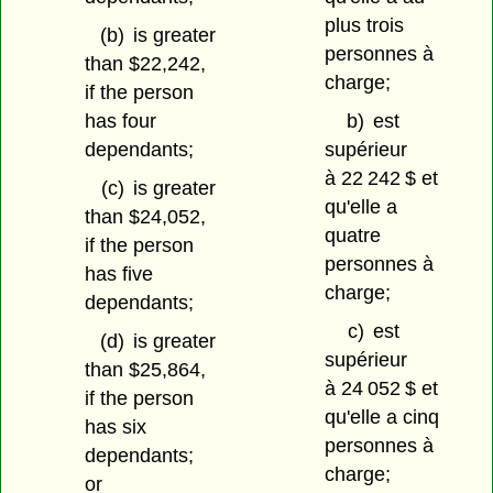
plus trois
(b)
is greater
personnes à
than $22,242,
charge;
if the person
has four
b)
est
dependants;
supérieur
à 22 242 $ et
(c)
is greater
qu'elle a
than $24,052,
quatre
if the person
personnes à
has five
charge;
dependants;
c)
est
(d)
is greater
supérieur
than $25,864,
à 24 052 $ et
if the person
qu'elle a cinq
has six
personnes à
dependants;
charge;
or