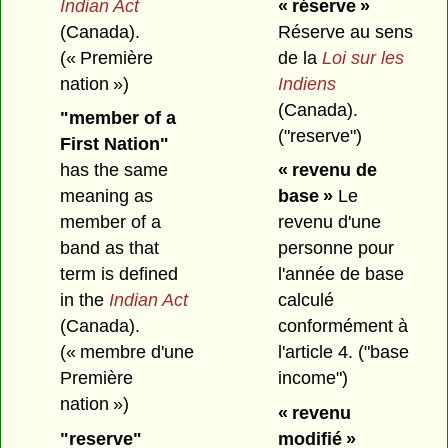
Indian Act
« réserve »
(Canada).
Réserve au sens
(« Première
de la
Loi sur les
nation »)
Indiens
(Canada).
"member of a
("reserve")
First Nation"
has the same
« revenu de
meaning as
base »
Le
member of a
revenu d'une
band as that
personne pour
term is defined
l'année de base
in the
Indian Act
calculé
(Canada).
conformément à
(« membre d'une
l'article 4.
("base
Première
income")
nation »)
« revenu
"reserve"
modifié »