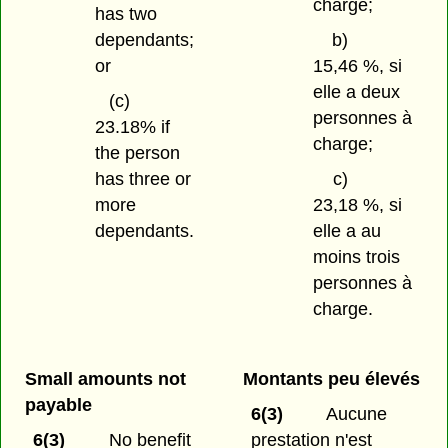
charge;
has two
dependants;
b)
or
15,46 %, si
elle a deux
(c)
personnes à
23.18% if
charge;
the person
has three or
c)
more
23,18 %, si
dependants.
elle a au
moins trois
personnes à
charge.
Small amounts not
Montants peu élevés
payable
6(3)
Aucune
6(3)
No benefit
prestation n'est