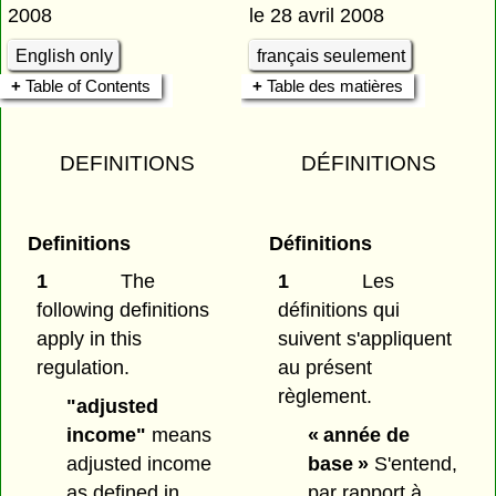
2008
le 28 avril 2008
English only
français seulement
Table of Contents
Table des matières
DEFINITIONS
DÉFINITIONS
Definitions
Définitions
1
The
1
Les
following definitions
définitions qui
apply in this
suivent s'appliquent
regulation.
au présent
règlement.
"adjusted
income"
means
« année de
adjusted income
base »
S'entend,
as defined in
par rapport à