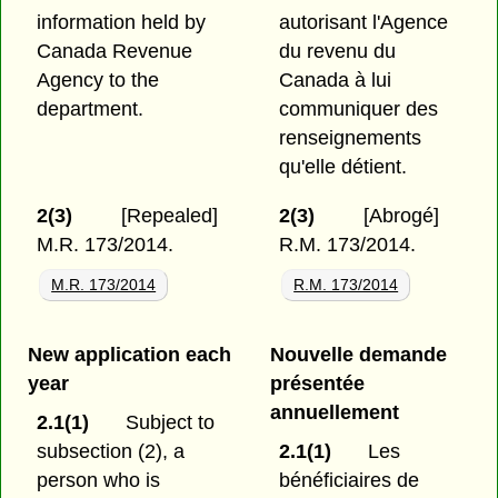
information held by
autorisant l'Agence
Canada Revenue
du revenu du
Agency to the
Canada à lui
department.
communiquer des
renseignements
qu'elle détient.
2(3)
[Repealed]
2(3)
[Abrogé]
M.R. 173/2014.
R.M. 173/2014.
M.R. 173/2014
R.M. 173/2014
New application each
Nouvelle demande
year
présentée
annuellement
2.1(1)
Subject to
subsection (2), a
2.1(1)
Les
person who is
bénéficiaires de