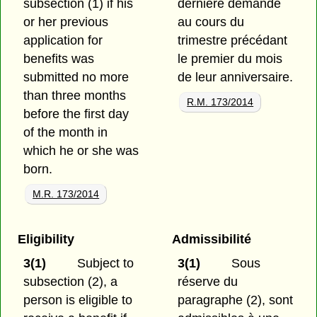
subsection (1) if his
dernière demande
or her previous
au cours du
application for
trimestre précédant
benefits was
le premier du mois
submitted no more
de leur anniversaire.
than three months
R.M. 173/2014
before the first day
of the month in
which he or she was
born.
M.R. 173/2014
Eligibility
Admissibilité
3(1)
Subject to
3(1)
Sous
subsection (2), a
réserve du
person is eligible to
paragraphe (2), sont