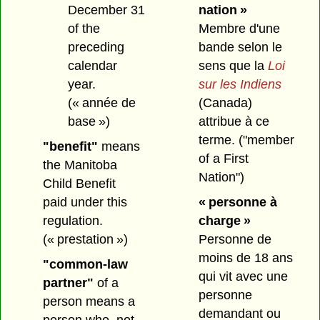
December 31
nation »
of the
Membre d'une
preceding
bande selon le
calendar
sens que la
Loi
year.
sur les Indiens
(« année de
(Canada)
base »)
attribue à ce
terme.
("member
"benefit"
means
of a First
the Manitoba
Nation")
Child Benefit
paid under this
« personne à
regulation.
charge »
(« prestation »)
Personne de
moins de 18 ans
"common-law
qui vit avec une
partner"
of a
personne
person means a
demandant ou
person who, not