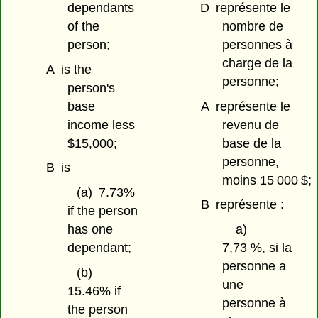
dependants
D
représente le
of the
nombre de
person;
personnes à
charge de la
A
is the
personne;
person's
base
A
représente le
income less
revenu de
$15,000;
base de la
personne,
B
is
moins 15 000 $;
(a)
7.73%
B
représente :
if the person
has one
a)
dependant;
7,73 %, si la
personne a
(b)
une
15.46% if
personne à
the person