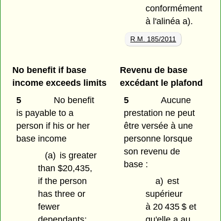
conformément
à l'alinéa a).
R.M. 185/2011
No benefit if base
Revenu de base
income exceeds limits
excédant le plafond
5
No benefit
5
Aucune
is payable to a
prestation ne peut
person if his or her
être versée à une
base income
personne lorsque
son revenu de
(a)
is greater
base :
than $20,435,
if the person
a)
est
has three or
supérieur
fewer
à 20 435 $ et
dependants;
qu'elle a au