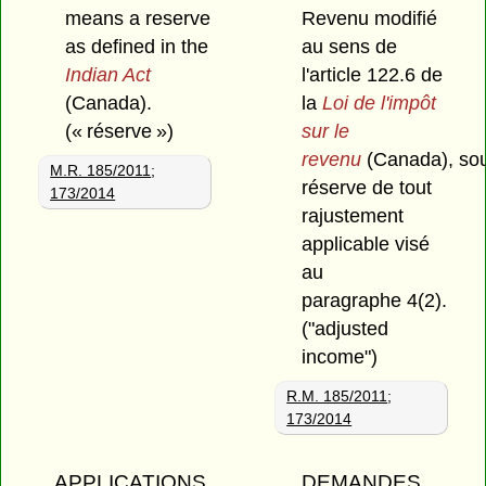
means a reserve
Revenu modifié
as defined in the
au sens de
Indian Act
l'article 122.6 de
(Canada).
la
Loi de l'impôt
(« réserve »)
sur le
revenu
(Canada), so
M.R. 185/2011
;
réserve de tout
173/2014
rajustement
applicable visé
au
paragraphe 4(2).
("adjusted
income")
R.M. 185/2011
;
173/2014
APPLICATIONS
DEMANDES