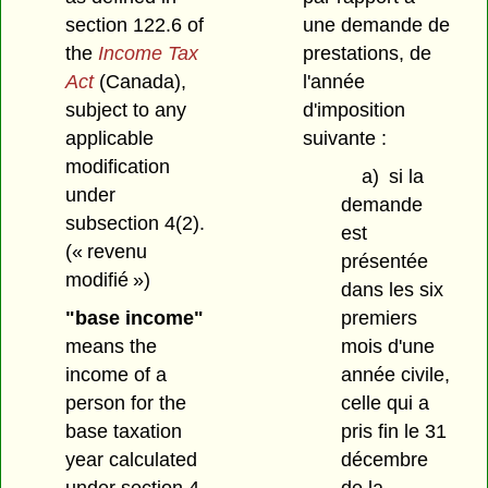
section 122.6 of
une demande de
the
Income Tax
prestations, de
Act
(Canada),
l'année
subject to any
d'imposition
applicable
suivante :
modification
a)
si la
under
demande
subsection 4(2).
est
(« revenu
présentée
modifié »)
dans les six
"base income"
premiers
means the
mois d'une
income of a
année civile,
person for the
celle qui a
base taxation
pris fin le 31
year calculated
décembre
under section 4.
de la