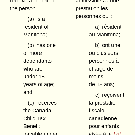
receive a benefit if
admissibles à une
the person
prestation les
personnes qui :
(a)
is a
resident of
a)
résident
Manitoba;
au Manitoba;
(b)
has one
b)
ont une
or more
ou plusieurs
dependants
personnes à
who are
charge de
under 18
moins
years of age;
de 18 ans;
and
c)
reçoivent
(c)
receives
la prestation
the Canada
fiscale
Child Tax
canadienne
Benefit
pour enfants
payable under
visée à la
Loi