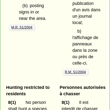
publication
(b)
posting
d'un avis dans
signs in or
un journal
near the area.
local;
M.R. 51/2004
b)
l'affichage de
panneaux
dans la zone
ou près de
celle-ci.
R.M. 51/2004
Hunting restricted to
Personnes autorisées
residents
à chasser
8(1)
No person
8(1)
Il est
shall hunt a species
interdit de chasser