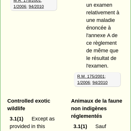
M.R. 175/2001
;
un examen
1/2006
;
94/2010
relativement à
une maladie
énoncée à
l'annexe A de
ce règlement
de même que
le résultat de
l'examen.
R.M. 175/2001
;
1/2006
;
94/2010
Controlled exotic
Animaux de la faune
wildlife
non indigènes
réglementés
3.1(1)
Except as
provided in this
3.1(1)
Sauf