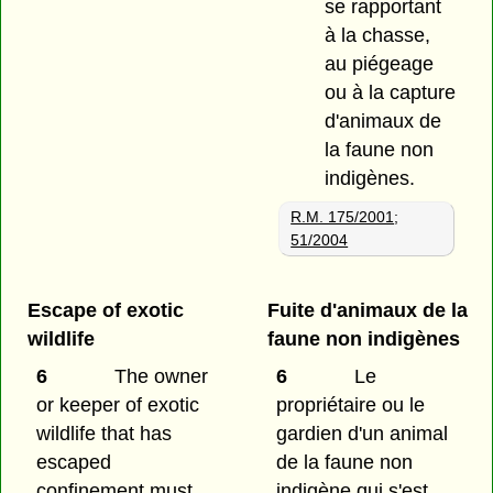
se rapportant
à la chasse,
au piégeage
ou à la capture
d'animaux de
la faune non
indigènes.
R.M. 175/2001
;
51/2004
Escape of exotic
Fuite d'animaux de la
wildlife
faune non indigènes
6
The owner
6
Le
or keeper of exotic
propriétaire ou le
wildlife that has
gardien d'un animal
escaped
de la faune non
confinement must
indigène qui s'est