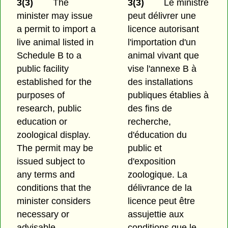
3(3)
The
3(3)
Le ministre
minister may issue
peut délivrer une
a permit to import a
licence autorisant
live animal listed in
l'importation d'un
Schedule B to a
animal vivant que
public facility
vise l'annexe B à
established for the
des installations
purposes of
publiques établies à
research, public
des fins de
education or
recherche,
zoological display.
d'éducation du
The permit may be
public et
issued subject to
d'exposition
any terms and
zoologique. La
conditions that the
délivrance de la
minister considers
licence peut être
necessary or
assujettie aux
advisable.
conditions que le