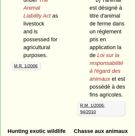
Animal
est désigné à
Liability Act
as
titre d'animal
livestock
de ferme dans
and is
un règlement
possessed for
pris en
agricultural
application la
purposes.
de
Loi sur la
responsabilité
M.R. 1/2006
à l'égard des
animaux
et est
possédé à des
fins agricoles.
R.M. 1/2006
;
94/2010
Hunting exotic wildlife
Chasse aux animaux