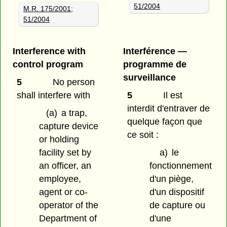
51/2004
M.R. 175/2001
;
51/2004
Interference with
Interférence —
control program
programme de
surveillance
5
No person
shall interfere with
5
Il est
interdit d'entraver de
(a)
a trap,
quelque façon que
capture device
ce soit :
or holding
facility set by
a)
le
an officer, an
fonctionnement
employee,
d'un piège,
agent or co-
d'un dispositif
operator of the
de capture ou
Department of
d'une