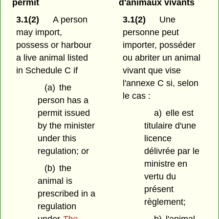
permit
d'animaux vivants
3.1(2)
A person
3.1(2)
Une
may import,
personne peut
possess or harbour
importer, posséder
a live animal listed
ou abriter un animal
in Schedule C if
vivant que vise
l'annexe C si, selon
(a)
the
le cas :
person has a
permit issued
a)
elle est
by the minister
titulaire d'une
under this
licence
regulation; or
délivrée par le
ministre en
(b)
the
vertu du
animal is
présent
prescribed in a
règlement;
regulation
under
The
b)
l'animal