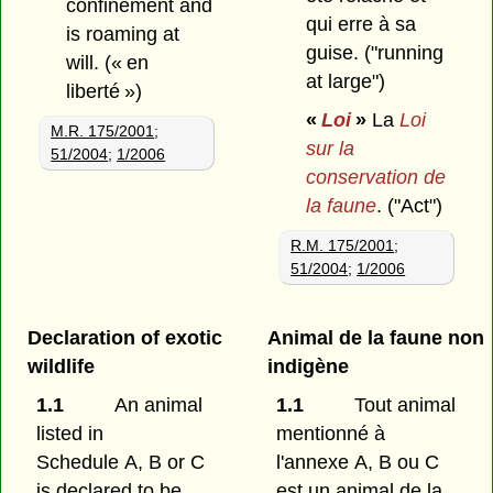
confinement and
qui erre à sa
is roaming at
guise.
("running
will.
(« en
at large")
liberté »)
«
Loi
»
La
Loi
M.R. 175/2001
;
sur la
51/2004
;
1/2006
conservation de
la faune
.
("Act")
R.M. 175/2001
;
51/2004
;
1/2006
Declaration of exotic
Animal de la faune non
wildlife
indigène
1.1
An animal
1.1
Tout animal
listed in
mentionné à
Schedule A, B or C
l'annexe A, B ou C
is declared to be
est un animal de la