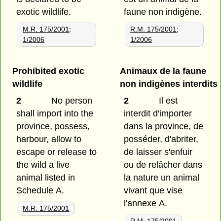
exotic wildlife.
faune non indigène.
M.R. 175/2001
;
R.M. 175/2001
;
1/2006
1/2006
Prohibited exotic
Animaux de la faune
wildlife
non indigènes interdits
2
No person
2
Il est
shall import into the
interdit d'importer
province, possess,
dans la province, de
harbour, allow to
posséder, d'abriter,
escape or release to
de laisser s'enfuir
the wild a live
ou de relâcher dans
animal listed in
la nature un animal
Schedule A.
vivant que vise
l'annexe A.
M.R. 175/2001