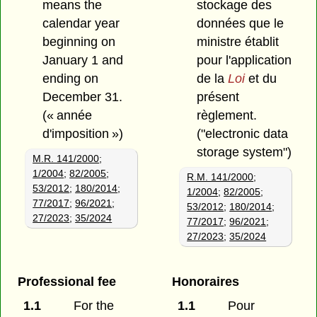
means the
stockage des
calendar year
données que le
beginning on
ministre établit
January 1 and
pour l'application
ending on
de la
Loi
et du
December 31.
présent
(« année
règlement.
d'imposition »)
("electronic data
storage system")
M.R. 141/2000
;
1/2004
;
82/2005
;
R.M. 141/2000
;
53/2012
;
180/2014
;
1/2004
;
82/2005
;
77/2017
;
96/2021
;
53/2012
;
180/2014
;
27/2023
;
35/2024
77/2017
;
96/2021
;
27/2023
;
35/2024
Professional fee
Honoraires
1.1
For the
1.1
Pour