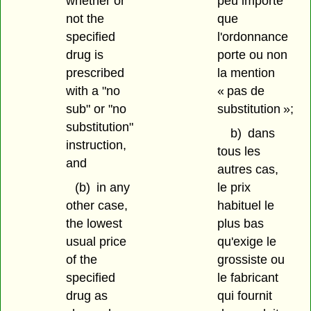
whether or
peu importe
not the
que
specified
l'ordonnance
drug is
porte ou non
prescribed
la mention
with a "no
« pas de
sub" or "no
substitution »;
substitution"
b)
dans
instruction,
tous les
and
autres cas,
(b)
in any
le prix
other case,
habituel le
the lowest
plus bas
usual price
qu'exige le
of the
grossiste ou
specified
le fabricant
drug as
qui fournit