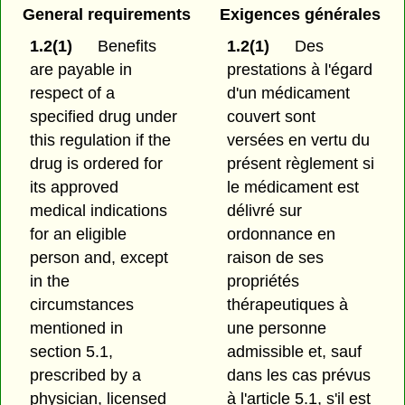
General requirements
Exigences générales
1.2(1)
Benefits
1.2(1)
Des
are payable in
prestations à l'égard
respect of a
d'un médicament
specified drug under
couvert sont
this regulation if the
versées en vertu du
drug is ordered for
présent règlement si
its approved
le médicament est
medical indications
délivré sur
for an eligible
ordonnance en
person and, except
raison de ses
in the
propriétés
circumstances
thérapeutiques à
mentioned in
une personne
section 5.1,
admissible
et, sauf
prescribed by a
dans les cas prévus
physician, licensed
à l'article 5.1, s'il est