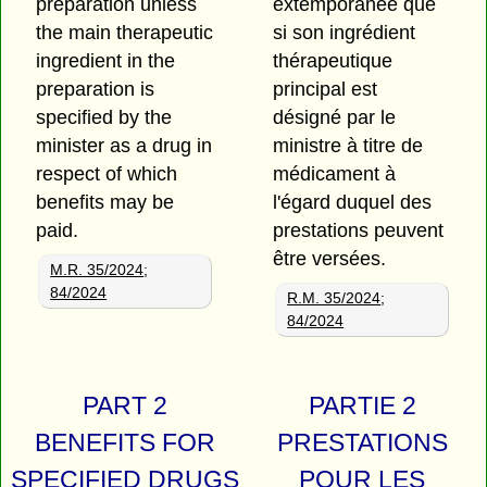
preparation unless
extemporanée
que
the main therapeutic
si son ingrédient
ingredient in the
thérapeutique
preparation is
principal est
specified by the
désigné par le
minister as a drug in
ministre à titre de
respect of which
médicament à
benefits may be
l'égard duquel des
paid.
prestations peuvent
être versées.
M.R. 35/2024
;
84/2024
R.M. 35/2024
;
84/2024
PART 2
PARTIE 2
BENEFITS FOR
PRESTATIONS
SPECIFIED DRUGS
POUR LES