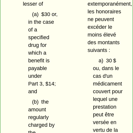
lesser of
extemporanément,
les honoraires
(a)
$30 or,
ne peuvent
in the case
excéder le
of a
moins élevé
specified
des montants
drug for
suivants :
which a
benefit is
a)
30 $
payable
ou, dans le
under
cas d'un
Part 3, $14;
médicament
and
couvert pour
lequel une
(b)
the
prestation
amount
peut être
regularly
versée en
charged by
vertu de la
the