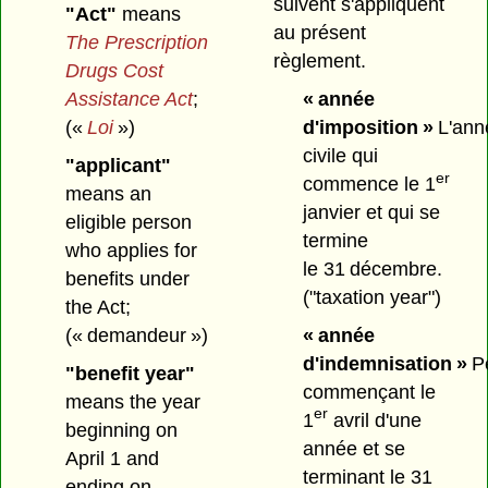
suivent s'appliquent
"Act"
means
au présent
The Prescription
règlement.
Drugs Cost
Assistance Act
;
« année
(«
Loi
»)
d'imposition »
L'ann
civile qui
"applicant"
er
commence le 1
means an
janvier et qui se
eligible person
termine
who applies for
le 31 décembre.
benefits under
("taxation year")
the Act;
(« demandeur »)
« année
d'indemnisation »
Pé
"benefit year"
commençant le
means the year
er
1
avril d'une
beginning on
année et se
April 1 and
terminant le 31
ending on