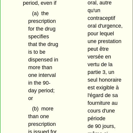
oral, autre
period, even if
qu'un
(a)
the
contraceptif
prescription
oral d'urgence,
for the drug
pour lequel
specifies
une prestation
that the drug
peut être
is to be
versée en
dispensed in
vertu de la
more than
partie 3, un
one interval
seul honoraire
in the 90-
est exigible à
day period;
l'égard de sa
or
fourniture au
(b)
more
cours d'une
than one
période
prescription
de 90 jours,
is issued for