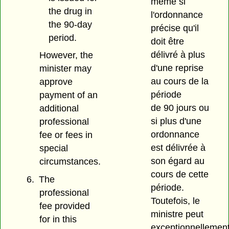
même si
the drug in
l'ordonnance
the 90-day
précise qu'il
period.
doit être
délivré à plus
However, the
d'une reprise
minister may
au cours de la
approve
période
payment of an
de 90 jours ou
additional
si plus d'une
professional
ordonnance
fee or fees in
est délivrée à
special
son égard au
circumstances.
cours de cette
6.
The
période.
professional
Toutefois, le
fee provided
ministre peut
for in this
exceptionnellemen