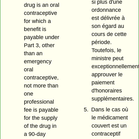
si plus d'une
drug is an oral
ordonnance
contraceptive
est délivrée à
for which a
son égard au
benefit is
cours de cette
payable under
période.
Part 3, other
Toutefois, le
than an
ministre peut
emergency
exceptionnellemen
oral
approuver le
contraceptive,
paiement
not more than
d'honoraires
one
supplémentaires.
professional
5.
Dans le cas où
fee is payable
le médicament
for the supply
couvert est un
of the drug in
contraceptif
a 90-day