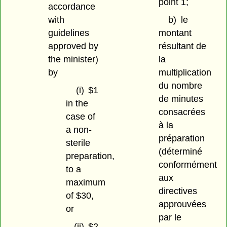
point 1;
accordance
with
b)
le
guidelines
montant
approved by
résultant de
the minister)
la
by
multiplication
du nombre
(i)
$1
de minutes
in the
consacrées
case of
à la
a non-
préparation
sterile
(déterminé
preparation,
conformément
to a
aux
maximum
directives
of $30,
approuvées
or
par le
(ii)
$2