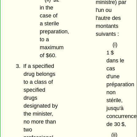
ministre) par
in the
l'un ou
case of
l'autre des
a sterile
montants
preparation,
suivants :
to a
(i)
maximum
1 $
of $60.
dans le
3.
If a specified
cas
drug belongs
d'une
to a class of
préparation
specified
non
drugs
stérile,
designated by
jusqu'à
the minister,
concurrence
no more than
de 30 $,
two
(ii)