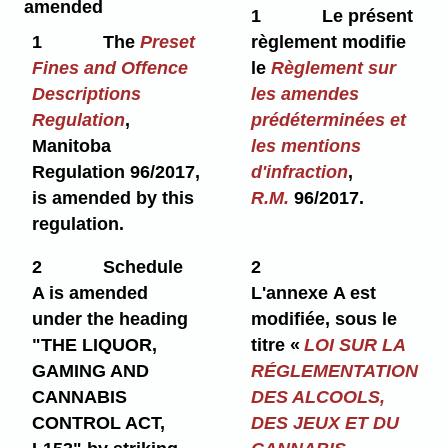
amended
1
Le présent
1
The
Preset
règlement modifie
Fines and Offence
le
Règlement sur
Descriptions
les amendes
Regulation
,
prédéterminées et
Manitoba
les mentions
Regulation 96/2017,
d'infraction
,
is amended by this
R.M.
96/2017.
regulation.
2
Schedule
2
A is amended
L'annexe A est
under the heading
modifiée, sous le
"THE LIQUOR,
titre «
LOI SUR LA
GAMING AND
RÉGLEMENTATION
CANNABIS
DES ALCOOLS,
CONTROL ACT,
DES JEUX ET DU