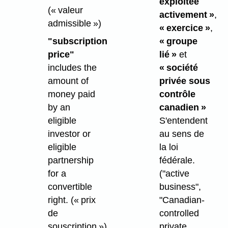
exploitée
(« valeur
activement »
,
admissible »)
« exercice »
,
"subscription
« groupe
price"
lié »
et
includes the
« société
amount of
privée sous
money paid
contrôle
by an
canadien »
eligible
S'entendent
investor or
au sens de
eligible
la loi
partnership
fédérale.
for a
("active
convertible
business",
right.
(« prix
"Canadian-
de
controlled
souscription »)
private