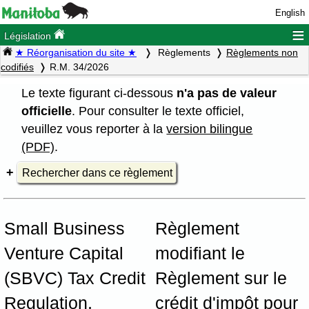
English
≡
Législation
★ Réorganisation du site ★
Règlements
Règlements non
codifiés
R.M. 34/2026
Le texte figurant ci-dessous
n'a pas de valeur
officielle
. Pour consulter le texte officiel,
veuillez vous reporter à la
version bilingue
(PDF)
.
Rechercher dans ce règlement
Small Business
Règlement
Venture Capital
modifiant le
(SBVC) Tax Credit
Règlement sur le
Regulation,
crédit d'impôt pour