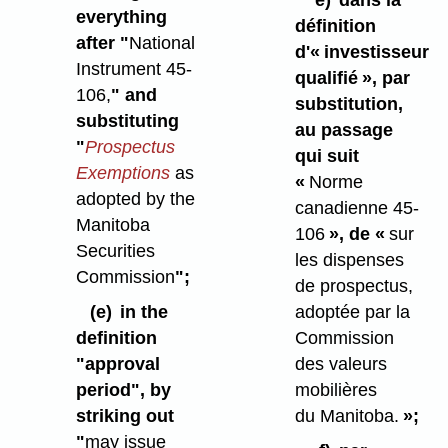
everything
définition
after "
National
d'« investisseur
Instrument 45-
qualifié », par
106,
" and
substitution,
substituting
au passage
"
Prospectus
qui suit
Exemptions
as
«
Norme
adopted by the
canadienne 45-
Manitoba
106
», de «
sur
Securities
les dispenses
Commission
";
de prospectus,
(e)
in the
adoptée par la
definition
Commission
"approval
des valeurs
period", by
mobilières
striking out
du Manitoba.
»;
"
may issue