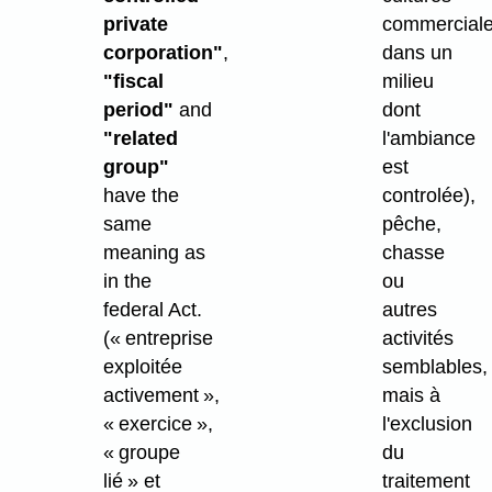
private
commercial
corporation"
,
dans un
"fiscal
milieu
period"
and
dont
"related
l'ambiance
group"
est
have the
controlée),
same
pêche,
meaning as
chasse
in the
ou
federal Act.
autres
(« entreprise
activités
exploitée
semblables,
activement »,
mais à
« exercice »,
l'exclusion
« groupe
du
lié » et
traitement