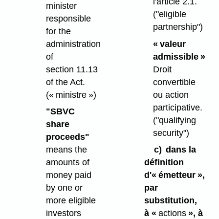
l'article 2.1.
minister
("eligible
responsible
partnership")
for the
administration
« valeur
of
admissible »
section 11.13
Droit
of the Act.
convertible
(« ministre »)
ou action
participative.
"SBVC
("qualifying
share
security")
proceeds"
means the
c)
dans la
amounts of
définition
money paid
d'« émetteur »,
by one or
par
more eligible
substitution,
investors
à «
actions
», à