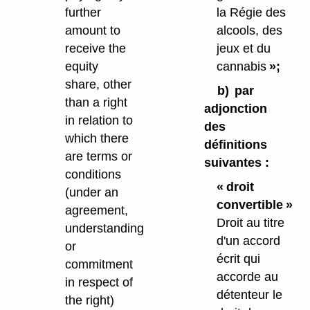
further
la Régie des
amount to
alcools, des
receive the
jeux et du
equity
cannabis
»;
share, other
b)
par
than a right
adjonction
in relation to
des
which there
définitions
are terms or
suivantes :
conditions
« droit
(under an
convertible »
agreement,
Droit au titre
understanding
d'un accord
or
écrit qui
commitment
accorde au
in respect of
détenteur le
the right)