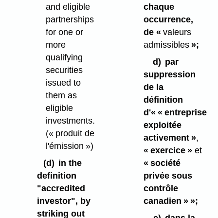
and eligible
chaque
partnerships
occurrence,
for one or
de «
valeurs
more
admissibles
»;
qualifying
d)
par
securities
suppression
issued to
de la
them as
définition
eligible
d'« « entreprise
investments.
exploitée
(« produit de
activement »
,
l'émission »)
« exercice »
et
(d)
in the
« société
definition
privée sous
"accredited
contrôle
investor", by
canadien » »;
striking out
e)
dans la