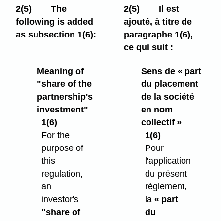
2(5)
The
2(5)
Il est
following is added
ajouté, à titre de
as subsection 1(6):
paragraphe 1(6),
ce qui suit :
Meaning of
Sens de « part
"share of the
du placement
partnership's
de la société
investment"
en nom
1(6)
collectif »
For the
1(6)
purpose of
Pour
this
l'application
regulation,
du présent
an
règlement,
investor's
la
« part
"share of
du