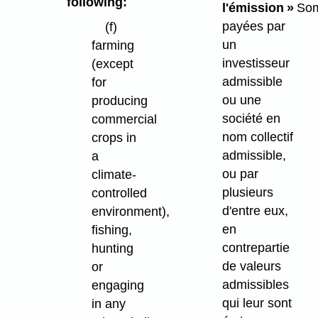
following:
l'émission »
So
payées par
(f)
un
farming
investisseur
(except
admissible
for
ou une
producing
société en
commercial
nom collectif
crops in
admissible,
a
ou par
climate-
plusieurs
controlled
d'entre eux,
environment),
en
fishing,
contrepartie
hunting
de valeurs
or
admissibles
engaging
qui leur sont
in any