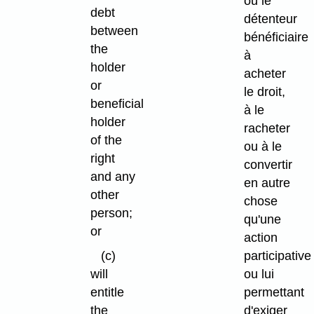
ou le
debt
détenteur
between
bénéficiaire
the
à
holder
acheter
or
le droit,
beneficial
à le
holder
racheter
of the
ou à le
right
convertir
and any
en autre
other
chose
person;
qu'une
or
action
(c)
participative
will
ou lui
entitle
permettant
the
d'exiger