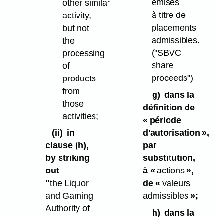
émises
other similar
à titre de
activity,
placements
but not
admissibles.
the
("SBVC
processing
share
of
proceeds")
products
from
g)
dans la
those
définition de
activities;
« période
d'autorisation »,
(ii)
in
par
clause (h),
substitution,
by striking
à «
actions
»,
out
de «
valeurs
"
the Liquor
admissibles
»;
and Gaming
Authority of
h)
dans la