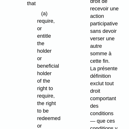
droit de
that
recevoir une
(a)
action
require,
participative
or
sans devoir
entitle
verser une
the
autre
holder
somme à
or
cette fin.
beneficial
La présente
holder
définition
of the
exclut tout
right to
droit
require,
comportant
the right
des
to be
conditions
redeemed
— que ces
or
conditions y