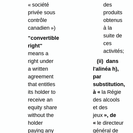
« société
des
privée sous
produits
contrôle
obtenus
canadien »)
à la
suite de
"convertible
ces
right"
activités;
means a
right under
(ii)
dans
a written
l'alinéa h),
agreement
par
that entitles
substitution,
its holder to
à «
la Régie
receive an
des alcools
equity share
et des
without the
jeux
», de
holder
«
le directeur
paying any
général de