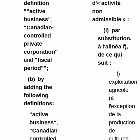
definition
d'« activité
""active
non
business"
,
admissible » :
"Canadian-
(i)
par
controlled
substitution,
private
à l'alinéa f),
corporation"
de ce qui
and
"fiscal
suit :
period"";
f)
(b)
by
exploitation
adding the
agricole
following
(à
definitions:
l'exception
"active
de la
business"
,
production
"Canadian-
de
controlled
cultures