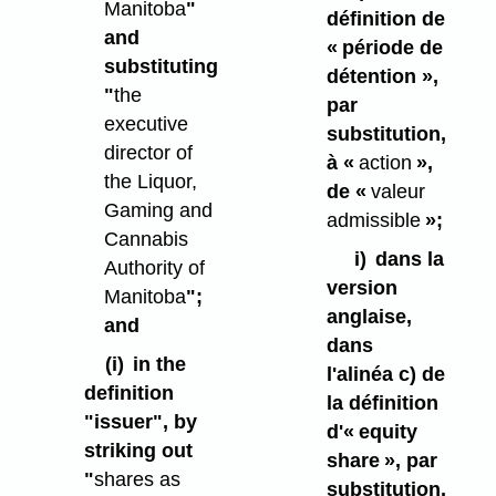
Manitoba
"
définition de
and
« période de
substituting
détention »,
"
the
par
executive
substitution,
director of
à «
action
»,
the Liquor,
de «
valeur
Gaming and
admissible
»;
Cannabis
i)
dans la
Authority of
version
Manitoba
";
anglaise,
and
dans
(i)
in the
l'alinéa c) de
definition
la définition
"issuer", by
d'« equity
striking out
share », par
"
shares as
substitution,