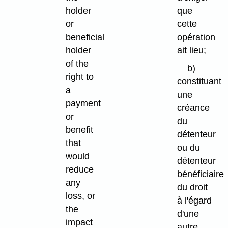
holder
que
or
cette
beneficial
opération
holder
ait lieu;
of the
b)
right to
constituant
a
une
payment
créance
or
du
benefit
détenteur
that
ou du
would
détenteur
reduce
bénéficiaire
any
du droit
loss, or
à l'égard
the
d'une
impact
autre