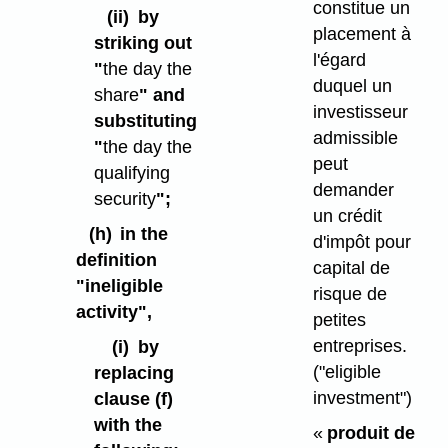
constitue un
(ii)
by
placement à
striking out
l'égard
"
the day the
duquel un
share
" and
investisseur
substituting
admissible
"
the day the
peut
qualifying
demander
security
";
un crédit
(h)
in the
d'impôt pour
definition
capital de
"ineligible
risque de
activity",
petites
entreprises.
(i)
by
("eligible
replacing
investment")
clause (f)
with the
«
produit de