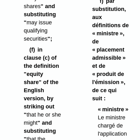
f)
par
shares
" and
substitution,
substituting
aux
"
may issue
définitions de
qualifying
« ministre »,
securities
";
de
(f)
in
« placement
clause (c) of
admissible »
the definition
et de
"equity
« produit de
share" of the
l'émission »,
English
de ce qui
version, by
suit :
striking out
« ministre »
"
that he or she
Le ministre
might
" and
chargé de
substituting
l'application
"
that the