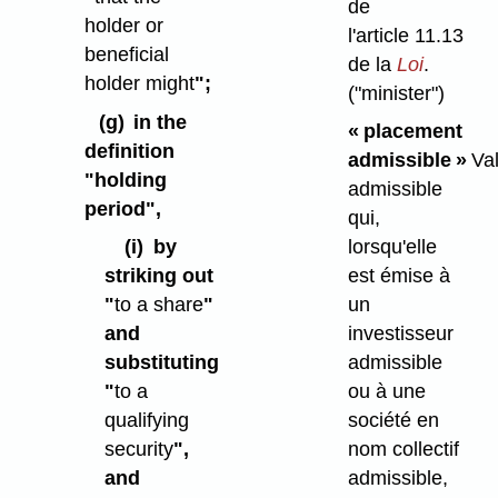
de
holder or
l'article 11.13
beneficial
de la
Loi
.
holder might
";
("minister")
(g)
in the
« placement
definition
admissible »
Val
"holding
admissible
period",
qui,
(i)
by
lorsqu'elle
striking out
est émise à
"
to a share
"
un
and
investisseur
substituting
admissible
"
to a
ou à une
qualifying
société en
security
",
nom collectif
and
admissible,