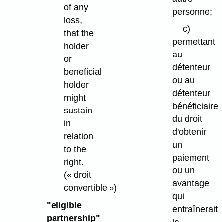
of any
personne;
loss,
c)
that the
permettant
holder
au
or
détenteur
beneficial
ou au
holder
détenteur
might
bénéficiaire
sustain
du droit
in
d'obtenir
relation
un
to the
paiement
right.
ou un
(« droit
avantage
convertible »)
qui
"eligible
entraînerait
partnership"