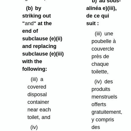
b)
au sous-
(b)
by
alinéa e)⁠(iii),
striking out
de ce qui
"
and
" at the
suit :
end of
(iii)
une
subclause (e)⁠(ii)
poubelle à
and replacing
couvercle
subclause (e)⁠(iii)
près de
with the
chaque
following:
toilette,
(iii)
a
(iv)
des
covered
produits
disposal
menstruels
container
offerts
near each
gratuitement,
toilet, and
y compris
(iv)
des