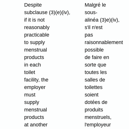
Despite
Malgré le
subclause (3)⁠(e)⁠(iv),
sous-
if it is not
alinéa (3)e)⁠(iv),
reasonably
s'il n'est
practicable
pas
to supply
raisonnablement
menstrual
possible
products
de faire en
in each
sorte que
toilet
toutes les
facility, the
salles de
employer
toilettes
must
soient
supply
dotées de
menstrual
produits
products
menstruels,
at another
l'employeur