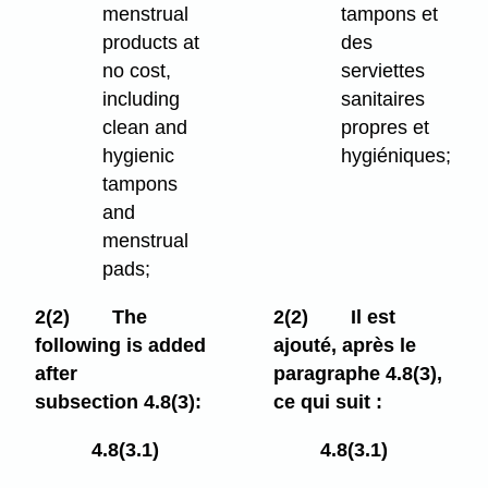
menstrual
tampons et
products at
des
no cost,
serviettes
including
sanitaires
clean and
propres et
hygienic
hygiéniques;
tampons
and
menstrual
pads;
2(2)
The
2(2)
Il est
following is added
ajouté, après le
after
paragraphe 4.8(3),
subsection 4.8(3):
ce qui suit :
4.8(3.1)
4.8(3.1)