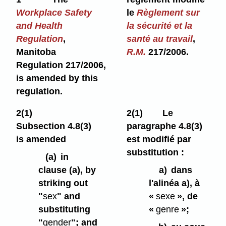
Workplace Safety
le
Règlement sur
and Health
la sécurité et la
Regulation
,
santé au travail
,
Manitoba
R.M.
217/2006.
Regulation 217/2006,
is amended by this
regulation.
2(1)
2(1)
Le
Subsection 4.8(3)
paragraphe 4.8(3)
is amended
est modifié par
substitution :
(a)
in
clause (a), by
a)
dans
striking out
l'alinéa a), à
"
sex
" and
«
sexe
», de
substituting
«
genre
»;
"
gender
"; and