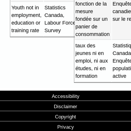
fonction de la
Enquêt
Youth not in
Statistics
mesure
canadi
employment,
Canada,
fondée sur un
sur le 
education or
Labour Force
panier de
training rate
Survey
consommation
taux des
Statisti
jeunes ni en
Canada
emploi, ni aux
Enquête
études, ni en
populat
formation
active
Accessibility
Disclaimer
Copyright
Privacy