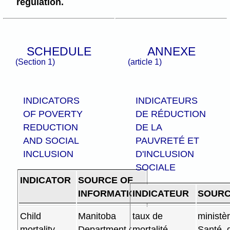
regulation.
SCHEDULE
ANNEXE
(Section 1)
(article 1)
INDICATORS
INDICATEURS
OF POVERTY
DE RÉDUCTION
REDUCTION
DE LA
AND SOCIAL
PAUVRETÉ ET
INCLUSION
D'INCLUSION
SOCIALE
INDICATOR
SOURCE OF
INFORMATION
INDICATEUR
SOUR
Child
Manitoba
taux de
ministèr
mortality
Department of
mortalité
Santé, 