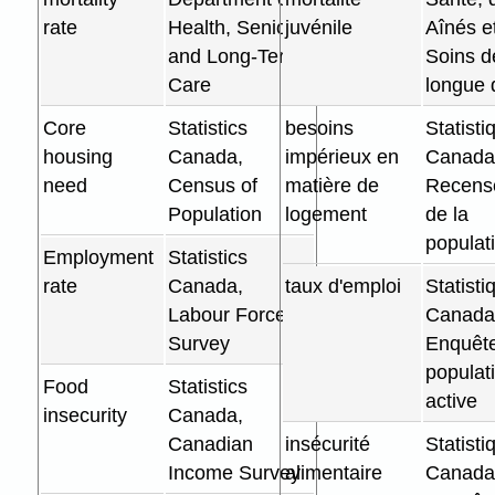
rate
Health, Seniors
juvénile
Aînés e
and Long-Term
Soins d
Care
longue 
Core
Statistics
besoins
Statisti
housing
Canada,
impérieux en
Canada
need
Census of
matière de
Recens
Population
logement
de la
populat
Employment
Statistics
rate
Canada,
taux d'emploi
Statisti
Labour Force
Canada
Survey
Enquête
populat
Food
Statistics
active
insecurity
Canada,
Canadian
insécurité
Statisti
Income Survey
alimentaire
Canada