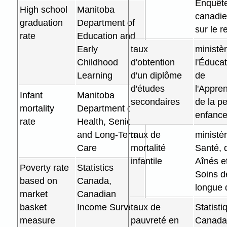
Enquêt
High school
Manitoba
canadi
graduation
Department of
sur le 
rate
Education and
Early
taux
ministè
Childhood
d'obtention
l'Éducat
Learning
d'un diplôme
de
d'études
l'Appre
Infant
Manitoba
secondaires
de la pe
mortality
Department of
enfanc
rate
Health, Seniors
and Long-Term
taux de
ministèr
Care
mortalité
Santé, 
infantile
Aînés e
Poverty rate
Statistics
Soins d
based on
Canada,
longue 
market
Canadian
basket
Income Survey
taux de
Statisti
measure
pauvreté en
Canada