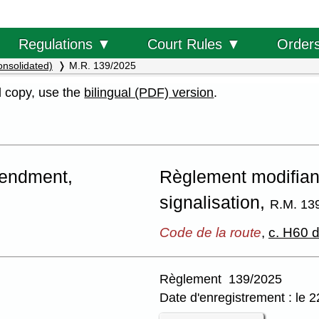
Order
Regulations ▼
Court Rules ▼
onsolidated)
M.R. 139/2025
al copy, use the
bilingual (PDF) version
.
mendment,
Règlement modifiant
signalisation,
R.M. 13
Code de la route
,
c. H60 d
Règlement 139/2025
Date d'enregistrement : le