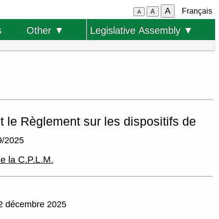
A
Français
A
A
s
Other ▼
Legislative Assembly ▼
 le Règlement sur les dispositifs de
9/2025
e la C.P.L.M.
 22 décembre 2025