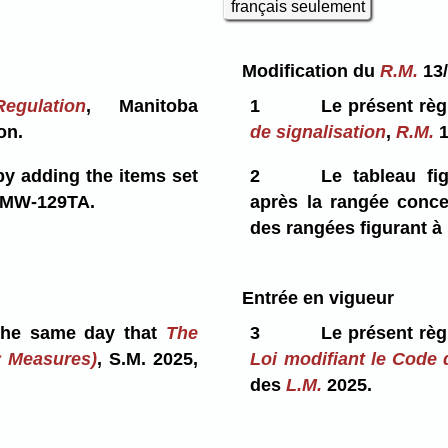
français seulement
Modification du
R.M.
13
egulation
, Manitoba
1
Le présent rè
on.
de signalisation
,
R.M.
by adding the items set
2
Le tableau fi
em MW-129TA.
après la rangée conce
des rangées figurant à
Entrée en vigueur
 the same day that
The
3
Le présent rè
y Measures)
, S.M. 2025,
Loi modifiant le Code 
des
L.M.
2025.