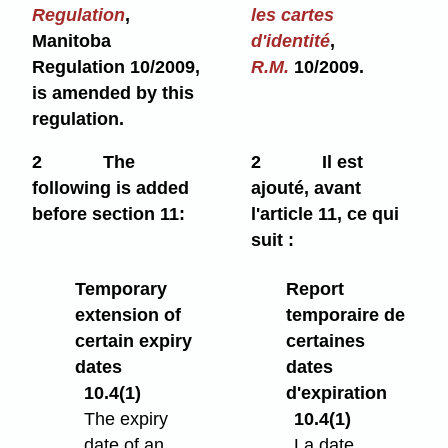
Regulation
,
les cartes
Manitoba
d'identité
,
Regulation 10/2009,
R.M.
10/2009.
is amended by this
regulation.
2
The
2
Il est
following is added
ajouté, avant
before section 11:
l'article 11, ce qui
suit :
Temporary
Report
extension of
temporaire de
certain expiry
certaines
dates
dates
10.4(1)
d'expiration
The expiry
10.4(1)
date of an
La date