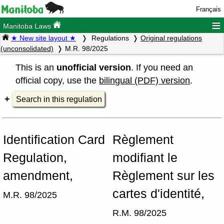
Français
≡
Manitoba Laws
★ New site layout ★
Regulations
Original regulations
(unconsolidated)
M.R. 98/2025
This is an
unofficial version
. If you need an
official copy, use the
bilingual (PDF) version
.
Search in this regulation
Identification Card
Règlement
Regulation,
modifiant le
amendment,
Règlement sur les
cartes d'identité,
M.R. 98/2025
R.M. 98/2025