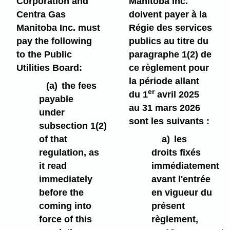
Corporation and
Manitoba Inc.
Centra Gas
doivent payer à la
Manitoba Inc. must
Régie des services
pay the following
publics
au titre du
to the Public
paragraphe 1(2) de
Utilities Board:
ce règlement pour
la période allant
(a)
the fees
er
du 1
avril 2025
payable
au 31 mars 2026
under
sont les suivants :
subsection 1(2)
of that
a)
les
regulation, as
droits fixés
it read
immédiatement
immediately
avant l'entrée
before the
en vigueur du
coming into
présent
force of this
règlement,