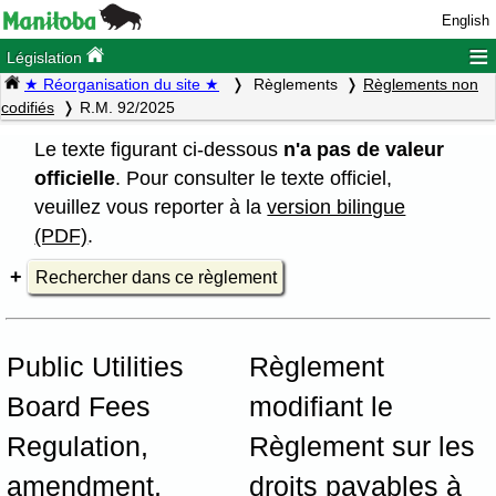
English
≡
Législation
★ Réorganisation du site ★
Règlements
Règlements non
codifiés
R.M. 92/2025
Le texte figurant ci-dessous
n'a pas de valeur
officielle
. Pour consulter le texte officiel,
veuillez vous reporter à la
version bilingue
(PDF)
.
Rechercher dans ce règlement
Public Utilities
Règlement
Board Fees
modifiant le
Regulation,
Règlement sur les
amendment,
droits payables à