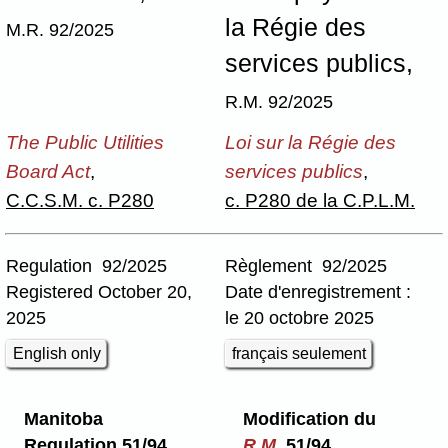
la Régie des
M.R. 92/2025
services publics,
R.M. 92/2025
The Public Utilities
Loi sur la Régie des
Board Act
,
services publics
,
C.C.S.M. c. P280
c. P280 de la C.P.L.M.
Regulation 92/2025
Règlement 92/2025
Registered October 20,
Date d'enregistrement :
2025
le 20 octobre 2025
English only
français seulement
Manitoba
Modification du
Regulation 51/94
R.M.
51/94