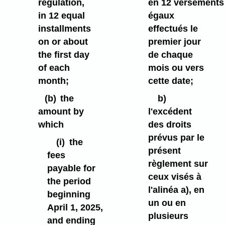
regulation,
en 12 versements
in 12 equal
égaux
installments
effectués le
on or about
premier jour
the first day
de chaque
of each
mois ou vers
month;
cette date;
(b)
the
b)
amount by
l'excédent
which
des droits
prévus par le
(i)
the
présent
fees
règlement sur
payable for
ceux visés à
the period
l'alinéa a), en
beginning
un ou en
April 1, 2025,
plusieurs
and ending