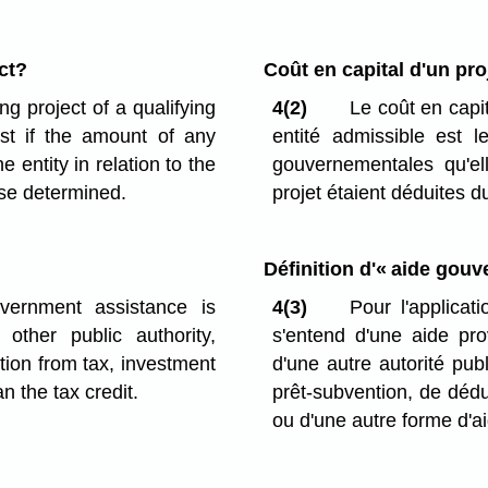
ct?
Coût en capital d'un pro
ng project of a qualifying
4(2)
Le coût en capi
ost if the amount of any
entité admissible est l
 entity in relation to the
gouvernementales qu'ell
ise determined.
projet étaient déduites 
Définition d'« aide gou
vernment assistance is
4(3)
Pour l'applica
other public authority,
s'entend d'une aide pr
tion from tax, investment
d'une autre autorité p
n the tax credit.
prêt-subvention, de déd
ou d'une autre forme d'ai