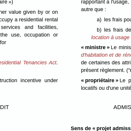
aire »)
rapportant à l'usage, 
autre que :
er value given by or on
occupy a residential rental
a)
les frais p
rvices and facilities,
b)
les frais 
 the use, occupation or
location à usage 
for
« ministre »
Le minis
d'habitation et de ré
sidential Tenancies Act
.
de certaines des attri
présent règlement.
("
uction incentive under
« propriétaire »
Le pr
locatifs ou d'une unit
DIT
ADMIS
Sens de « projet admiss