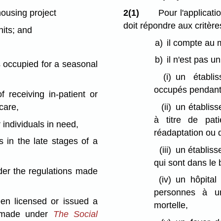
housing project
2(1)
Pour l'applicati
doit répondre aux critère
nits; and
a)
il compte au m
b)
il n'est pas u
s occupied for a seasonal
(i)
un établi
occupés pendant 
f receiving in-patient or
care,
(ii)
un établiss
à titre de pat
r individuals in need,
réadaptation ou 
s in the late stages of a
(iii)
un établiss
qui sont dans le 
er the regulations made
(iv)
un hôpital
personnes à un
been licensed or issued a
mortelle,
ns made under
The Social