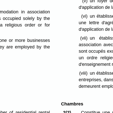
(v)
un foyer d
d'application de 
mmodation in association
(vi)
un établis
s occupied solely by the
une lettre d'ag
 religious order or for
d'application de 
(vii)
un établi
 one or more businesses
association ave
hey are employed by the
sont occupés ex
un ordre religi
d'enseignement r
(viii)
un établis
entreprises, dan
demeurent employ
Chambres
er of residential rental
2(2)
Constitue une u