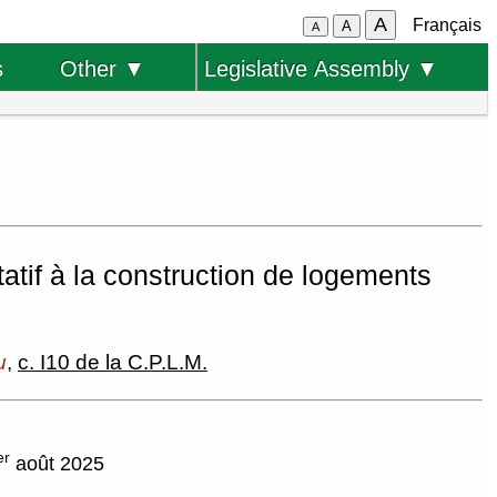
A
Français
A
A
s
Other ▼
Legislative Assembly ▼
tatif à la construction de logements
u
,
c. I10 de la C.P.L.M.
er
août 2025