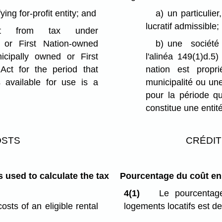
fying for-profit entity; and
a)
un particulie
lucratif admissible;
pt from tax under
d or First Nation-owned
b)
une sociét
nicipally owned or First
l'alinéa 149(1)d.5
Act for the period that
nation est propri
 available for use is a
municipalité ou une
pour la période qu
constitue une entité
OSTS
CRÉDIT
s used to calculate the tax
Pourcentage du coût en c
4(1)
Le pourcentage
osts of an eligible rental
logements locatifs est d