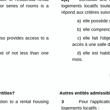
 or series of rooms is a
logements locatifs tou
répond aux critères suiva
a)
elle possède 
b)
elle comprend
lso provides access to a
c)
elle fait l'o
accès à une salle d
iod of not less than one
d)
elle est hab
mois.
ntities?
Autres entités admissib
ation to a rental housing
3
Pour l'applicat
logements locatifs :