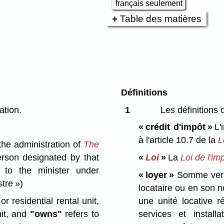
français seulement
Table des matières
Définitions
ation.
1
Les définitions 
« crédit d'impôt »
L'i
à l'article 10.7 de la
L
the administration of
The
rson designated by that
«
Loi
»
La
Loi de l'im
d to the minister under
« loyer »
Somme versé
stre »)
locataire ou en son n
or residential rental unit,
une unité locative ré
nit, and
"owns"
refers to
services et instal