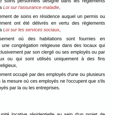
e soins personnels désigné dans les règlements
la
Loi sur l'assurance-maladie
,
sement de soins en résidence auquel un permis ou
rément ont été délivrés en vertu des règlements
la
Loi sur les services sociaux
,
ssement où des habitations sont fournies en
c une congrégation religieuse dans des locaux qui
clusivement par son clergé ou ses employés ou par
eux ou qui sont utilisés uniquement à des fins
eligieux,
sement occupé par des employés d'une ou plusieurs
s la mesure où ces employés ne l'occupent que s'ils
és par la ou les entreprises.
nité locative résidentielle au sein d'un projet de