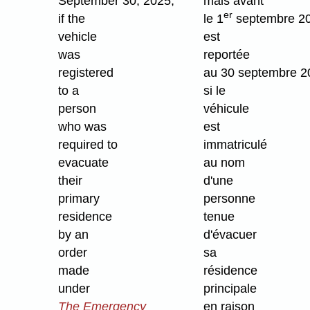
September 30, 2025,
mais avant
er
if the
le 1
septembre 2
vehicle
est
was
reportée
registered
au 30 septembre 2
to a
si le
person
véhicule
who was
est
required to
immatriculé
evacuate
au nom
their
d'une
primary
personne
residence
tenue
by an
d'évacuer
order
sa
made
résidence
under
principale
The Emergency
en raison