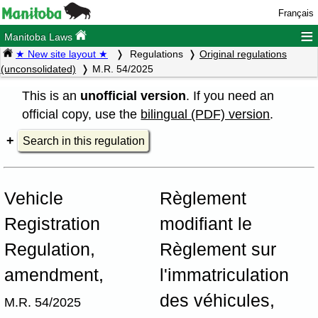
Français
≡
Manitoba Laws
★ New site layout ★
Regulations
Original regulations
(unconsolidated)
M.R. 54/2025
This is an
unofficial version
. If you need an
official copy, use the
bilingual (PDF) version
.
Search in this regulation
Vehicle
Règlement
Registration
modifiant le
Regulation,
Règlement sur
amendment,
l'immatriculation
des véhicules,
M.R. 54/2025