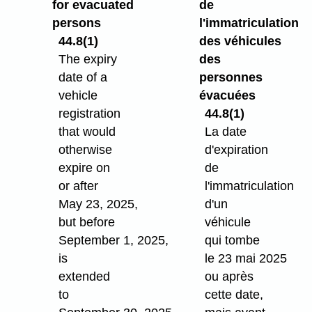
for evacuated
de
persons
l'immatriculation
44.8(1)
des véhicules
The expiry
des
date of a
personnes
vehicle
évacuées
registration
44.8(1)
that would
La date
otherwise
d'expiration
expire on
de
or after
l'immatriculation
May 23, 2025,
d'un
but before
véhicule
September 1, 2025,
qui tombe
is
le 23 mai 2025
extended
ou après
to
cette date,