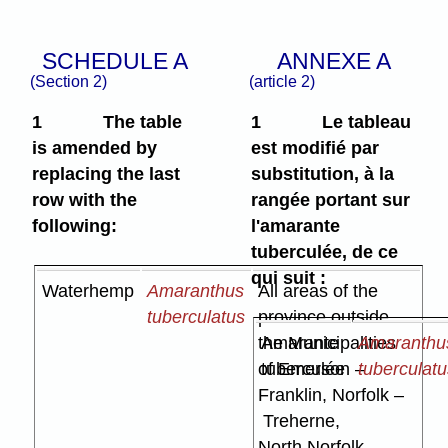
SCHEDULE A
ANNEXE A
(Section 2)
(article 2)
1
The table
1
Le tableau
is amended by
est modifié par
replacing the last
substitution, à la
row with the
rangée portant sur
following:
l'amarante
tuberculée, de ce
qui suit :
Waterhemp
Amaranthus
All areas of the
tuberculatus
province outside
the Municipalities
Amarante
Amaranthu
of Emerson –
tuberculée
tuberculat
Franklin, Norfolk –
Treherne,
North Norfolk,