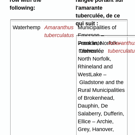
following:
l'amarante
tuberculée, de ce
qui suit :
Waterhemp
Amaranthus
Municipalities of
tuberculatus
Emerson –
Franklin, Norfolk –
Amarante
Amaranthu
Treherne,
tuberculée
tuberculat
North Norfolk,
Rhineland and
WestLake –
Gladstone and the
Rural Municipalities
of Brokenhead,
Dauphin, De
Salaberry, Dufferin,
Ellice – Archie,
Grey, Hanover,