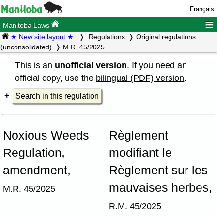
Français
≡
Manitoba Laws
★ New site layout ★
Regulations
Original regulations
(unconsolidated)
M.R. 45/2025
This is an
unofficial version
. If you need an
official copy, use the
bilingual (PDF) version
.
Search in this regulation
Noxious Weeds
Règlement
Regulation,
modifiant le
amendment,
Règlement sur les
mauvaises herbes,
M.R. 45/2025
R.M. 45/2025