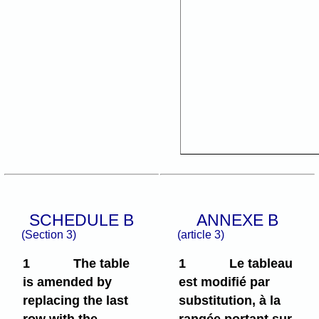
SCHEDULE B
ANNEXE B
(Section 3)
(article 3)
1
The table
1
Le tableau
is amended by
est modifié par
replacing the last
substitution, à la
row with the
rangée portant sur