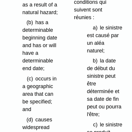
conditions qui
as a result of a
suivent sont
natural hazard;
réunies :
(b)
has a
a)
le sinistre
determinable
est causé par
beginning date
un aléa
and has or will
naturel;
have a
determinable
b)
la date
end date;
de début du
sinistre peut
(c)
occurs in
être
a geographic
déterminée et
area that can
sa date de fin
be specified;
peut ou pourra
and
l'être;
(d)
causes
c)
le sinistre
widespread