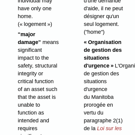
individual may
d'une demande
have only one
d'aide, il ne peut
home.
désigner qu'un
(« logement »)
seul logement.
("home")
"major
damage"
means
« Organisation
significant
de gestion des
impact to the
situations
safety, structural
d'urgence »
L'Organi
integrity or
de gestion des
critical function
situations
of an asset such
d'urgence
that the asset is
du Manitoba
unable to
prorogée en
function as
vertu du
intended and
paragraphe 2(1)
requires
de la
Loi sur les