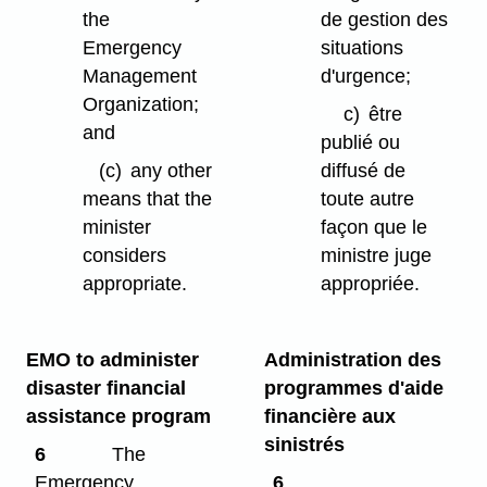
the
de gestion des
Emergency
situations
Management
d'urgence;
Organization;
c)
être
and
publié ou
(c)
any other
diffusé de
means that the
toute autre
minister
façon que le
considers
ministre juge
appropriate.
appropriée.
EMO to administer
Administration des
disaster financial
programmes d'aide
assistance program
financière aux
sinistrés
6
The
Emergency
6