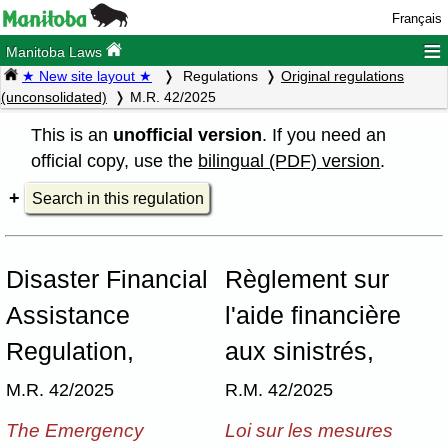
Français
≡
Manitoba Laws
★ New site layout ★
Regulations
Original regulations
(unconsolidated)
M.R. 42/2025
This is an
unofficial version
. If you need an
official copy, use the
bilingual (PDF) version
.
Search in this regulation
Disaster Financial
Règlement sur
Assistance
l'aide financière
Regulation,
aux sinistrés,
M.R. 42/2025
R.M. 42/2025
The Emergency
Loi sur les mesures