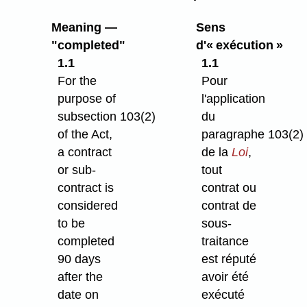
Meaning —
Sens
"completed"
d'« exécution »
1.1
1.1
For the
Pour
purpose of
l'application
subsection 103(2)
du
of the Act,
paragraphe 103(2)
a contract
de la
Loi
,
or sub-
tout
contract is
contrat ou
considered
contrat de
to be
sous-
completed
traitance
90 days
est réputé
after the
avoir été
date on
exécuté