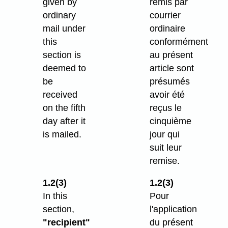
given by
remis par
ordinary
courrier
mail under
ordinaire
this
conformément
section is
au présent
deemed to
article sont
be
présumés
received
avoir été
on the fifth
reçus le
day after it
cinquième
is mailed.
jour qui
suit leur
remise.
1.2(3)
1.2(3)
In this
Pour
section,
l'application
"recipient"
du présent