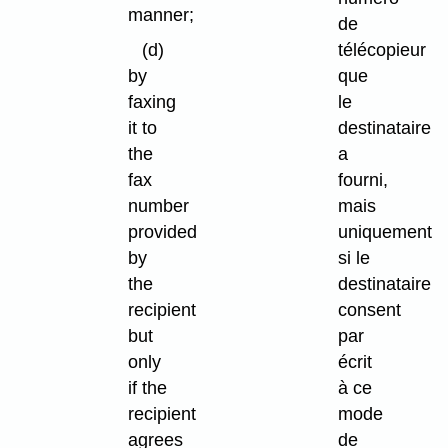
manner;
de
(d)
télécopieur
by
que
faxing
le
it to
destinataire
the
a
fax
fourni,
number
mais
provided
uniquement
by
si le
the
destinataire
recipient
consent
but
par
only
écrit
if the
à ce
recipient
mode
agrees
de