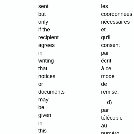
sent
les
but
coordonnées
only
nécessaires
if the
et
recipient
qu'il
agrees
consent
in
par
writing
écrit
that
à ce
notices
mode
or
de
documents
remise;
may
d)
be
par
given
télécopie
in
au
this
numéro