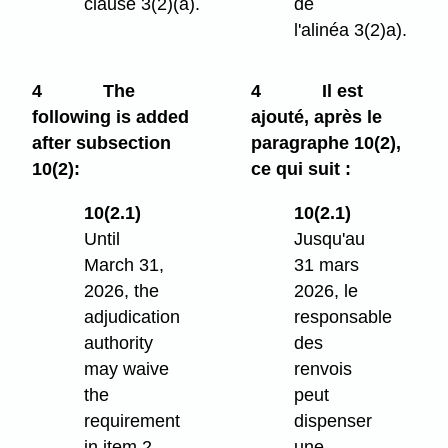
clause 3(2)⁠(a).
de
l'alinéa 3(2)a).
4
The
4
Il est
following is added
ajouté, après le
after subsection
paragraphe 10(2),
10(2):
ce qui suit :
10(2.1)
10(2.1)
Until
Jusqu'au
March 31,
31 mars
2026, the
2026, le
adjudication
responsable
authority
des
may waive
renvois
the
peut
requirement
dispenser
in item 2
une