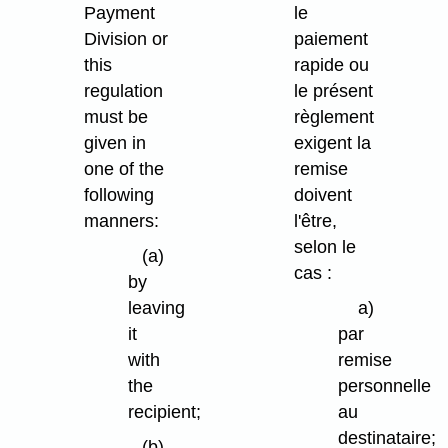
Payment
le
Division or
paiement
this
rapide ou
regulation
le présent
must be
règlement
given in
exigent la
one of the
remise
following
doivent
manners:
l'être,
selon le
(a)
cas :
by
leaving
a)
it
par
with
remise
the
personnelle
recipient;
au
destinataire;
(b)