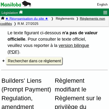
English
≡
Législation
★ Réorganisation du site ★
Règlements
Règlements non
codifiés
R.M. 27/2025
Le texte figurant ci-dessous
n'a pas de valeur
officielle
. Pour consulter le texte officiel,
veuillez vous reporter à la
version bilingue
(PDF)
.
Rechercher dans ce règlement
Builders' Liens
Règlement
(Prompt Payment)
modifiant le
Regulation,
Règlement sur le
amendment
privilège du