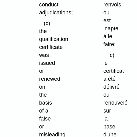
conduct
renvois
adjudications;
ou
est
(c)
inapte
the
à le
qualification
faire;
certificate
was
c)
issued
le
or
certificat
renewed
a été
on
délivré
the
ou
basis
renouvelé
of a
sur
false
la
or
base
misleading
d'une