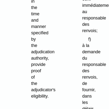
in
immédiateme
the
au
time
responsable
and
des
manner
renvois;
specified
by
f)
the
à la
adjudication
demande
authority,
du
provide
responsable
proof
des
of
renvois,
the
de
adjudicator's
fournir,
eligibility.
dans
les
délais