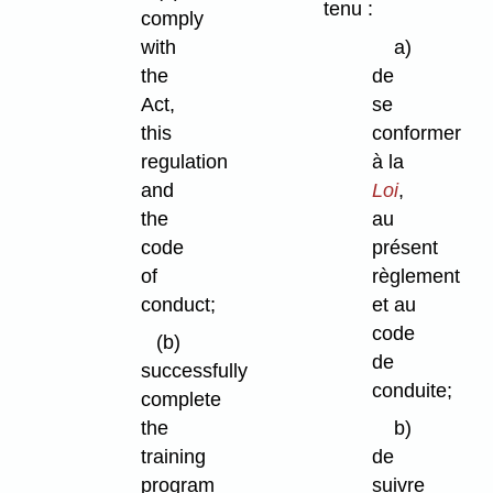
tenu :
comply
with
a)
the
de
Act,
se
this
conformer
regulation
à la
and
Loi
,
the
au
code
présent
of
règlement
conduct;
et au
code
(b)
de
successfully
conduite;
complete
the
b)
training
de
program
suivre