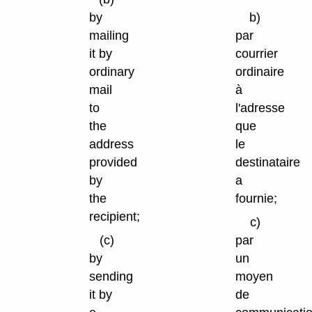
by
b)
mailing
par
it by
courrier
ordinary
ordinaire
mail
à
to
l'adresse
the
que
address
le
provided
destinataire
by
a
the
fournie;
recipient;
c)
(c)
par
by
un
sending
moyen
it by
de