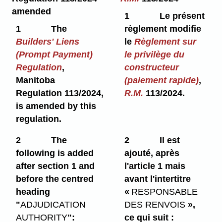
amended
1
Le présent
1
The
règlement modifie
Builders' Liens
le
Règlement sur
(Prompt Payment)
le privilège du
Regulation
,
constructeur
Manitoba
(paiement rapide)
,
Regulation 113/2024,
R.M.
113/2024.
is amended by this
regulation.
2
The
2
Il est
following is added
ajouté, après
after section 1 and
l'article 1 mais
before the centred
avant l'intertitre
heading
«
RESPONSABLE
"
ADJUDICATION
DES RENVOIS
»,
AUTHORITY
":
ce qui suit :