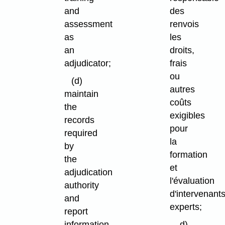
and
des
assessment
renvois
as
les
an
droits,
adjudicator;
frais
ou
(d)
autres
maintain
coûts
the
exigibles
records
pour
required
la
by
formation
the
et
adjudication
l'évaluation
authority
d'intervenant
and
experts;
report
information
d)