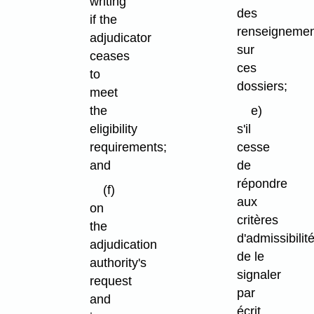
writing
des
if the
renseigneme
adjudicator
sur
ceases
ces
to
dossiers;
meet
the
e)
eligibility
s'il
requirements;
cesse
and
de
répondre
(f)
aux
on
critères
the
d'admissibilité
adjudication
de le
authority's
signaler
request
par
and
écrit