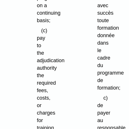
on a
avec
continuing
succès
basis;
toute
formation
(c)
donnée
pay
dans
to
le
the
cadre
adjudication
du
authority
programme
the
de
required
formation;
fees,
costs,
c)
or
de
charges
payer
for
au
training
responsable