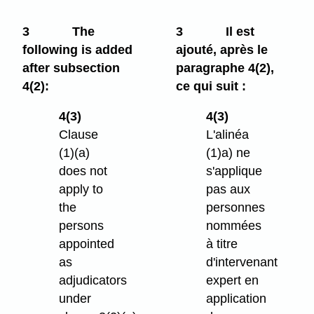
3
The
3
Il est
following is added
ajouté, après le
after subsection
paragraphe 4(2),
4(2):
ce qui suit :
4(3)
4(3)
Clause
L'alinéa
(1)⁠(a)
(1)a) ne
does not
s'applique
apply to
pas aux
the
personnes
persons
nommées
appointed
à titre
as
d'intervenant
adjudicators
expert en
under
application