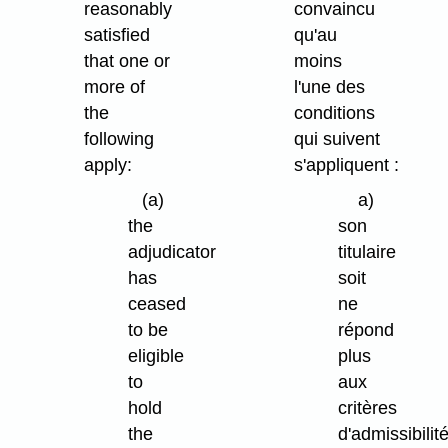
reasonably
convaincu
satisfied
qu'au
that one or
moins
more of
l'une des
the
conditions
following
qui suivent
apply:
s'appliquent :
(a)
a)
the
son
adjudicator
titulaire
has
soit
ceased
ne
to be
répond
eligible
plus
to
aux
hold
critères
the
d'admissibilit