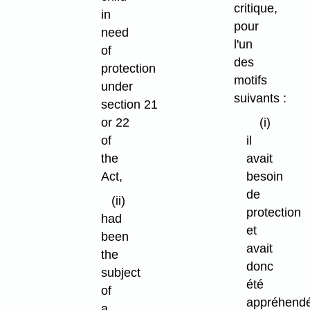
critique,
in
pour
need
l'un
of
des
protection
motifs
under
suivants :
section 21
or 22
(i)
of
il
the
avait
Act,
besoin
de
(ii)
protection
had
et
been
avait
the
donc
subject
été
of
appréhend
a