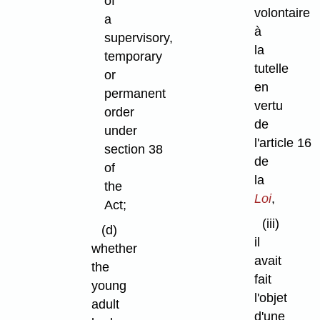
of
volontaire
a
à
supervisory,
la
temporary
tutelle
or
en
permanent
vertu
order
de
under
l'article 16
section 38
de
of
la
the
Loi
,
Act;
(iii)
(d)
il
whether
avait
the
fait
young
l'objet
adult
d'une