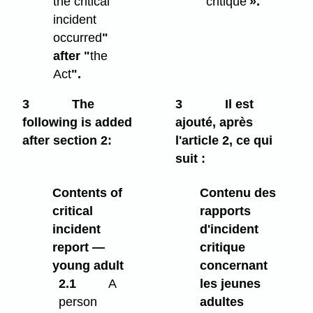
the critical
critique
».
incident
occurred
"
after "
the
Act
".
3
The
3
Il est
following is added
ajouté, après
after section 2:
l'article 2, ce qui
suit :
Contents of
Contenu des
critical
rapports
incident
d'incident
report —
critique
young adult
concernant
2.1
A
les jeunes
person
adultes