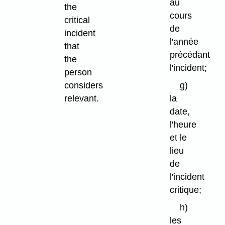
au
the
cours
critical
de
incident
l'année
that
précédant
the
l'incident;
person
g)
considers
la
relevant.
date,
l'heure
et le
lieu
de
l'incident
critique;
h)
les