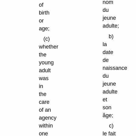
nom
of
du
birth
jeune
or
adulte;
age;
b)
(c)
la
whether
date
the
de
young
naissance
adult
du
was
jeune
in
adulte
the
et
care
son
of an
âge;
agency
within
c)
one
le fait