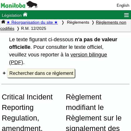
English
≡
Législation
★ Réorganisation du site ★
Règlements
Règlements non
codifiés
R.M. 12/2025
Le texte figurant ci-dessous
n'a pas de valeur
officielle
. Pour consulter le texte officiel,
veuillez vous reporter à la
version bilingue
(PDF)
.
Rechercher dans ce règlement
Critical Incident
Règlement
Reporting
modifiant le
Regulation,
Règlement sur le
amendment,
signalement des