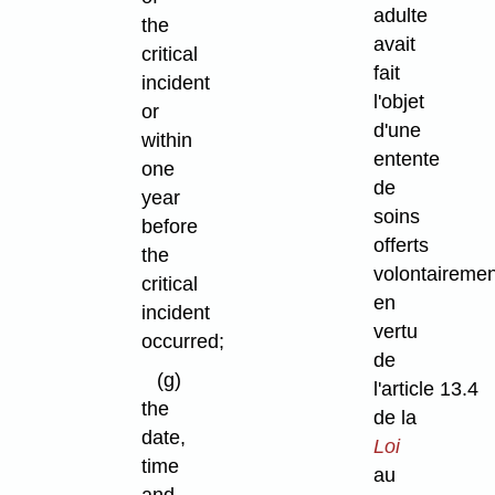
adulte
the
avait
critical
fait
incident
l'objet
or
d'une
within
entente
one
de
year
soins
before
offerts
the
volontairemen
critical
en
incident
vertu
occurred;
de
(g)
l'article 13.4
the
de la
date,
Loi
time
au