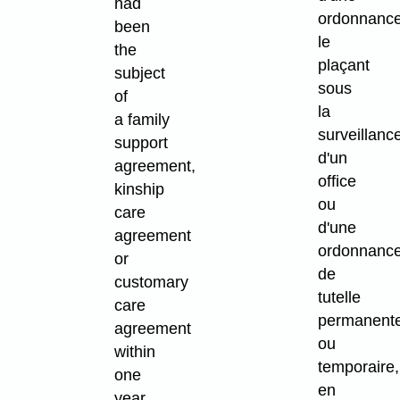
had
ordonnanc
been
le
the
plaçant
subject
sous
of
la
a family
surveillanc
support
d'un
agreement,
office
kinship
ou
care
d'une
agreement
ordonnanc
or
de
customary
tutelle
care
permanent
agreement
ou
within
temporaire,
one
en
year