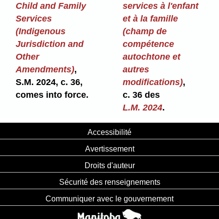
Child and Family
services à l'enfant
Services
et à la famille
(Indigenous
(champ de
Jurisdiction and
compétence
Other
autochtone et
Amendments)
,
autres
S.M. 2024, c. 36,
modifications)
,
comes into force.
c. 36 des
L.M. 2024
.
Accessibilité
Avertissement
Droits d'auteur
Sécurité des renseignements
Communiquer avec le gouvernement