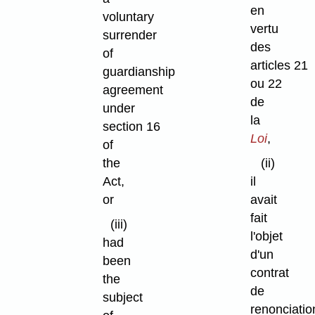
en
voluntary
vertu
surrender
des
of
articles 21
guardianship
ou 22
agreement
de
under
la
section 16
Loi
,
of
the
(ii)
Act,
il
or
avait
fait
(iii)
l'objet
had
d'un
been
contrat
the
de
subject
renonciatio