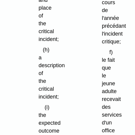
and
cours
place
de
of
l'année
the
précédant
critical
l'incident
incident;
critique;
(h)
f)
a
le fait
description
que
of
le
the
jeune
critical
adulte
incident;
recevait
des
(i)
services
the
d'un
expected
office
outcome