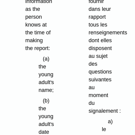
information
fournir
as the
dans leur
person
rapport
knows at
tous les
the time of
renseignements
making
dont elles
the report:
disposent
au sujet
(a)
des
the
questions
young
suivantes
adult's
au
name;
moment
(b)
du
the
signalement :
young
a)
adult's
le
date