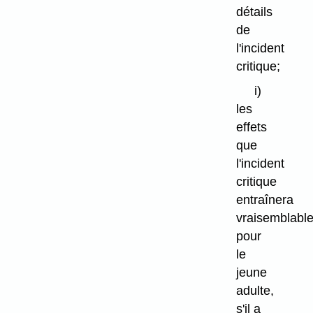
détails
de
l'incident
critique;
i)
les
effets
que
l'incident
critique
entraînera
vraisemblabl
pour
le
jeune
adulte,
s'il a