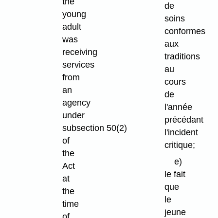
the
de
young
soins
adult
conformes
was
aux
receiving
traditions
services
au
from
cours
an
de
agency
l'année
under
précédant
subsection 50(2)
l'incident
of
critique;
the
e)
Act
le fait
at
que
the
le
time
jeune
of