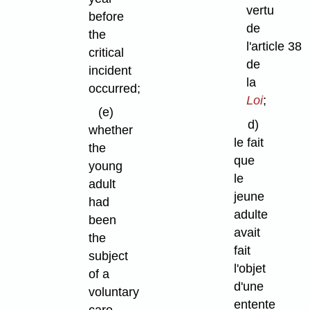
vertu
before
de
the
l'article 38
critical
de
incident
la
occurred;
Loi
;
(e)
d)
whether
le fait
the
que
young
le
adult
jeune
had
adulte
been
avait
the
fait
subject
l'objet
of a
d'une
voluntary
entente