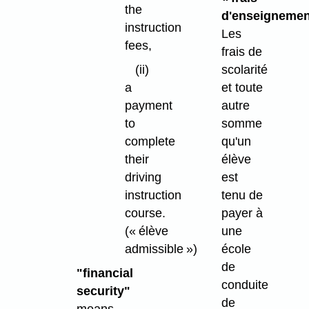
the
d'enseignemen
instruction
Les
fees,
frais de
scolarité
(ii)
et toute
a
autre
payment
somme
to
qu'un
complete
élève
their
est
driving
tenu de
instruction
payer à
course.
une
(« élève
école
admissible »)
de
"financial
conduite
security"
de
means