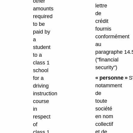
other
lettre
amounts
de
required
crédit
to be
fournis
paid by
conformément
a
au
student
paragraphe 14.5
to a
("financial
class 1
security")
school
« personne »
S
for a
notamment
driving
de
instruction
toute
course
société
in
en nom
respect
collectif
of
et de
class 1