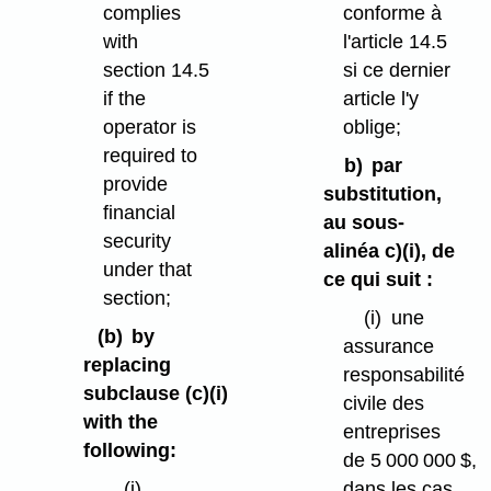
complies
conforme à
with
l'article 14.5
section 14.5
si ce dernier
if the
article l'y
operator is
oblige;
required to
b)
par
provide
substitution,
financial
au sous-
security
alinéa c)⁠(i), de
under that
ce qui suit :
section;
(i)
une
(b)
by
assurance
replacing
responsabilité
subclause (c)⁠(i)
civile des
with the
entreprises
following:
de 5 000 000 $,
(i)
dans les cas