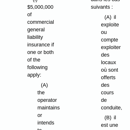
$5,000,000
suivants :
of
(A)
il
commercial
exploite
general
ou
liability
compte
insurance if
exploiter
one or both
des
of the
locaux
following
où sont
apply:
offerts
(A)
des
the
cours
operator
de
maintains
conduite,
or
(B)
il
intends
est une