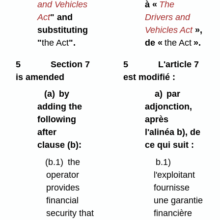
and Vehicles
à «
The
Act
" and
Drivers and
substituting
Vehicles Act
»,
"
the Act
".
de «
the Act
».
5
Section 7
5
L'article 7
is amended
est modifié :
(a)
by
a)
par
adding the
adjonction,
following
après
after
l'alinéa b), de
clause (b):
ce qui suit :
(b.1)
the
b.1)
operator
l'exploitant
provides
fournisse
financial
une garantie
security that
financière