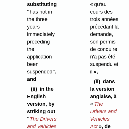
substituting
«
qu'au
"
has not in
cours des
the three
trois années
years
précédant la
immediately
demande,
preceding
son permis
the
de conduire
application
n'a pas été
been
suspendu et
suspended
",
il
»,
and
(ii)
dans
(ii)
in the
la version
English
anglaise, à
version, by
«
The
striking out
Drivers and
"
The Drivers
Vehicles
and Vehicles
Act
», de