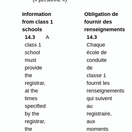
Information
Obligation de
from class 1
fournir des
schools
renseignements
14.3
A
14.3
class 1
Chaque
school
école de
must
conduite
provide
de
the
classe 1
registrar,
fournit les
at the
renseignements
times
qui suivent
specified
au
by the
registraire,
registrar,
aux
the
moments