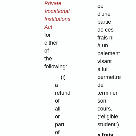
Private
ou
Vocational
d'une
Institutions
partie
Act
de ces
for
frais ni
either
à un
of
paiement
the
visant
following:
à lui
permettre
(i)
de
a
terminer
refund
son
of
cours.
all
("eligible
or
student")
part
of
« frais