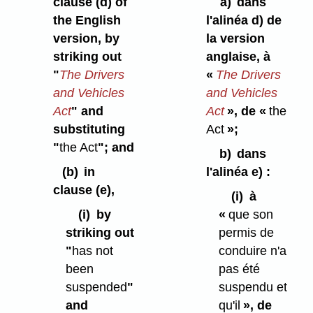
clause (d) of
a)
dans
the English
l'alinéa d) de
version, by
la version
striking out
anglaise, à
"
The Drivers
«
The Drivers
and Vehicles
and Vehicles
Act
" and
Act
», de «
the
substituting
Act
»;
"
the Act
"; and
b)
dans
(b)
in
l'alinéa e) :
clause (e),
(i)
à
(i)
by
«
que son
striking out
permis de
"
has not
conduire n'a
been
pas été
suspended
"
suspendu et
and
qu'il
», de