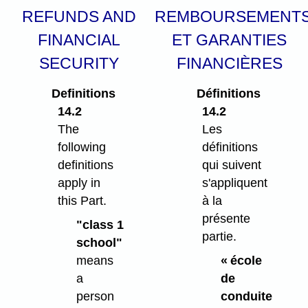
REFUNDS AND
REMBOURSEMENT
FINANCIAL
ET GARANTIES
SECURITY
FINANCIÈRES
Definitions
Définitions
14.2
14.2
The
Les
following
définitions
definitions
qui suivent
apply in
s'appliquent
this Part.
à la
présente
"class 1
partie.
school"
means
« école
a
de
person
conduite