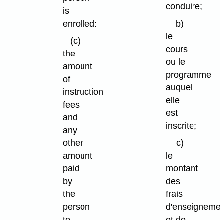
conduire;
is
enrolled;
b)
le
(c)
cours
the
ou le
amount
programme
of
auquel
instruction
elle
fees
est
and
inscrite;
any
other
c)
amount
le
paid
montant
by
des
the
frais
person
d'enseigneme
to
et de