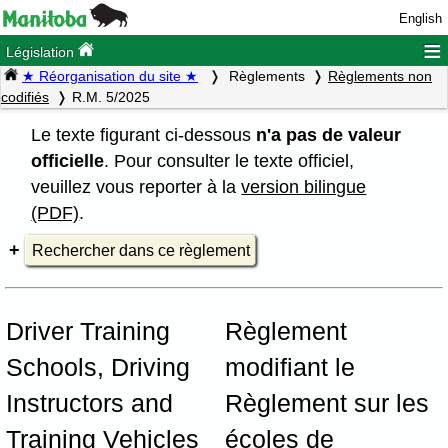
English
≡
Législation
★ Réorganisation du site ★
Règlements
Règlements non
codifiés
R.M. 5/2025
Le texte figurant ci-dessous
n'a pas de valeur
officielle
. Pour consulter le texte officiel,
veuillez vous reporter à la
version bilingue
(PDF)
.
Rechercher dans ce règlement
Driver Training
Règlement
Schools, Driving
modifiant le
Instructors and
Règlement sur les
Training Vehicles
écoles de