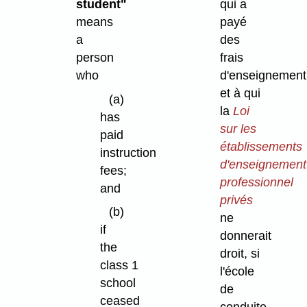
student"
qui a
means
payé
a
des
person
frais
who
d'enseignement
et à qui
(a)
la
Loi
has
sur les
paid
établissements
instruction
d'enseignement
fees;
professionnel
and
privés
(b)
ne
if
donnerait
the
droit, si
class 1
l'école
school
de
ceased
conduite