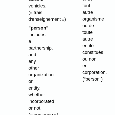
tout
vehicles.
autre
(« frais
organisme
d'enseignement »)
ou de
"person"
toute
includes
autre
a
entité
partnership,
constitués
and
ou non
any
en
other
corporation.
organization
("person")
or
entity,
whether
incorporated
or not.
(« personne »)