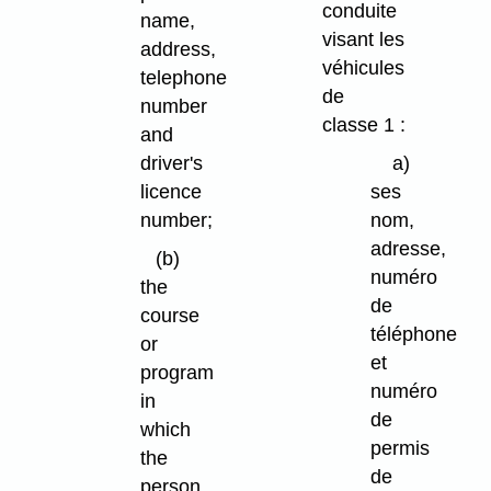
conduite
name,
visant les
address,
véhicules
telephone
de
number
classe 1 :
and
driver's
a)
licence
ses
number;
nom,
adresse,
(b)
numéro
the
de
course
téléphone
or
et
program
numéro
in
de
which
permis
the
de
person