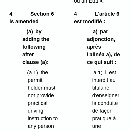
ou un État
».
4
Section 6
4
L'article 6
is amended
est modifié :
(a)
by
a)
par
adding the
adjonction,
following
après
after
l'alinéa a), de
clause (a):
ce qui suit :
(a.1)
the
a.1)
il est
permit
interdit au
holder must
titulaire
not provide
d'enseigner
practical
la conduite
driving
de façon
instruction to
pratique à
any person
une