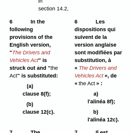
in
section 14.2,
6
In the
6
Les
following
dispositions qui
provisions of the
suivent de la
English version,
version anglaise
"
The Drivers and
sont modifiées par
Vehicles Act
" is
substitution, à
struck out and "
the
«
The Drivers and
Act
" is substituted:
Vehicles Act
», de
«
the Act
» :
(a)
clause 8(f);
a)
l'alinéa 8f);
(b)
clause 12(c).
b)
l'alinéa 12c).
7
The
7
Il est