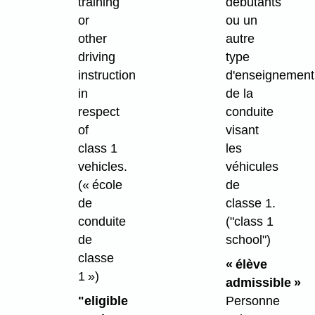
training
débutants
or
ou un
other
autre
driving
type
instruction
d'enseignement
in
de la
respect
conduite
of
visant
class 1
les
vehicles.
véhicules
(« école
de
de
classe 1.
conduite
("class 1
de
school")
classe
« élève
1 »)
admissible »
"eligible
Personne