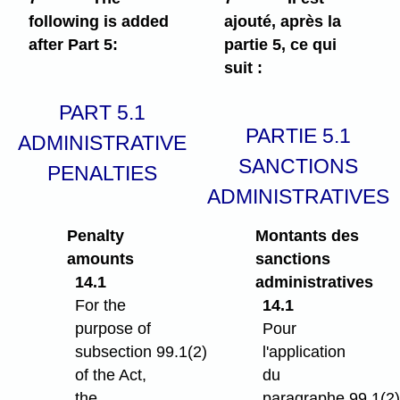
following is added
ajouté, après la
after Part 5:
partie 5, ce qui
suit :
PART 5.1
PARTIE 5.1
ADMINISTRATIVE
SANCTIONS
PENALTIES
ADMINISTRATIVES
Penalty
Montants des
amounts
sanctions
14.1
administratives
For the
14.1
purpose of
Pour
subsection 99.1(2)
l'application
of the Act,
du
the
paragraphe 99.1(2