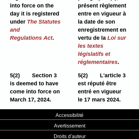
into force on the
présent règlement
day it is registered
entre en vigueur à
under
The Statutes
la date de son
and
enregistrement en
Regulations Act
.
vertu de la
Loi sur
les textes
législatifs et
réglementaires
.
5(2)
Section 3
5(2)
L'article 3
is deemed to have
est réputé être
come into force on
entré en vigueur
March 17, 2024.
le 17 mars 2024.
Accessibilité
Avertissement
Droits d'auteur