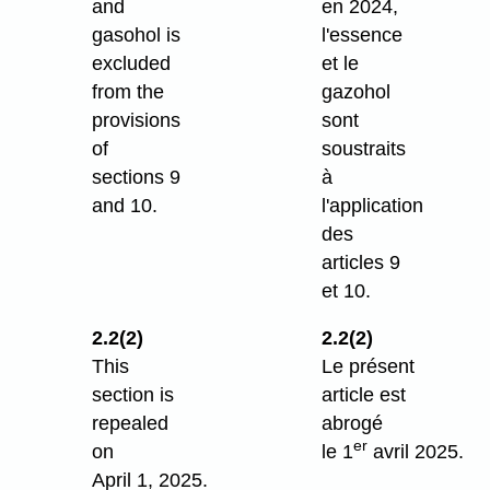
and
en 2024,
gasohol is
l'essence
excluded
et le
from the
gazohol
provisions
sont
of
soustraits
sections 9
à
and 10.
l'application
des
articles 9
et 10.
2.2(2)
2.2(2)
This
Le présent
section is
article est
repealed
abrogé
er
on
le 1
avril 2025.
April 1, 2025.