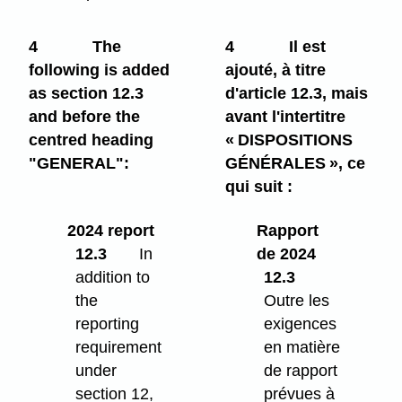
4
The
4
Il est
following is added
ajouté, à titre
as section 12.3
d'article 12.3, mais
and before the
avant l'intertitre
centred heading
« DISPOSITIONS
"GENERAL":
GÉNÉRALES », ce
qui suit :
2024 report
Rapport
12.3
In
de 2024
addition to
12.3
the
Outre les
reporting
exigences
requirement
en matière
under
de rapport
section 12,
prévues à