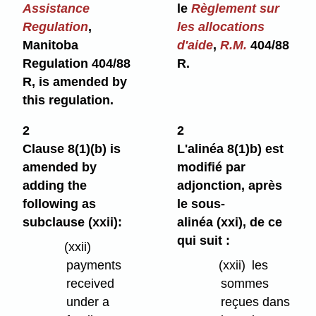
Assistance
le
Règlement sur
Regulation
,
les allocations
Manitoba
d'aide
,
R.M.
404/88
Regulation 404/88
R.
R, is amended by
this regulation.
2
2
Clause 8(1)⁠(b) is
L'alinéa 8(1)b) est
amended by
modifié par
adding the
adjonction, après
following as
le sous-
subclause (xxii):
alinéa (xxi), de ce
qui suit :
(xxii)
payments
(xxii)
les
received
sommes
under a
reçues dans